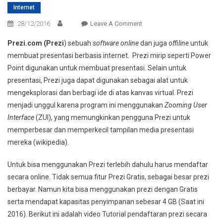
Internet
On
28/12/2016
Leave A Comment
Video
Prezi.com (Prezi
) sebuah
software online
dan juga o
ffiline
untuk
Tutorial
membuat presentasi berbasis internet. Prezi mirip seperti Power
Cara
Point digunakan untuk membuat presentasi. Selain untuk
Daftar
presentasi, Prezi juga dapat digunakan sebagai alat untuk
Dan
Menggunakan
mengeksplorasi dan berbagi ide di atas kanvas virtual. Prezi
Prezi
menjadi unggul karena program ini menggunakan
Zooming User
Interface
(ZUI), yang memungkinkan pengguna Prezi untuk
memperbesar dan memperkecil tampilan media presentasi
mereka (wikipedia).
Untuk bisa menggunakan Prezi terlebih dahulu harus mendaftar
secara online. Tidak semua fitur Prezi Gratis, sebagai besar prezi
berbayar. Namun kita bisa menggunakan prezi dengan Gratis
serta mendapat kapasitas penyimpanan sebesar 4 GB (Saat ini
2016). Berikut ini adalah video Tutorial pendaftaran prezi secara