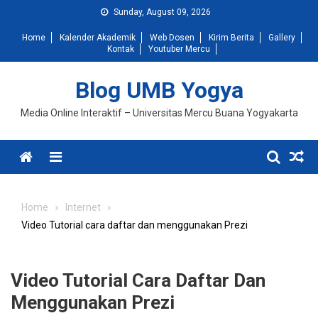
Skip
Sunday, August 09, 2026
to
Home
Kalender Akademik
Web Dosen
Kirim Berita
Gallery
content
Kontak
Youtuber Mercu
Blog UMB Yogya
Media Online Interaktif – Universitas Mercu Buana Yogyakarta
Menu
Home
Internet
Video Tutorial cara daftar dan menggunakan Prezi
Video Tutorial Cara Daftar Dan
Menggunakan Prezi