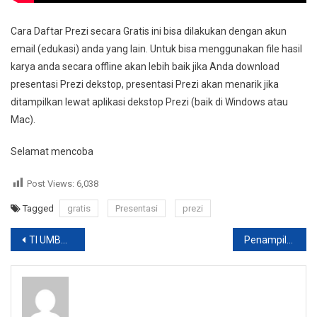
Cara Daftar Prezi secara Gratis ini bisa dilakukan dengan akun
email (edukasi) anda yang lain. Untuk bisa menggunakan file hasil
karya anda secara offline akan lebih baik jika Anda download
presentasi Prezi dekstop, presentasi Prezi akan menarik jika
ditampilkan lewat aplikasi dekstop Prezi (baik di Windows atau
Mac).
Selamat mencoba
Post Views:
6,038
Tagged
gratis
Presentasi
prezi
Post
TI UMBY Sukses adakan acara Studium General Ethical Hacking & IT Security
Penampilan UKM Semuray di Acara Ramah Tamah Akhir Tahun 2016
navigation