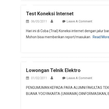
Prezi
Test Koneksi Internet
On
06/05/2011
Leave A Comment
Test
Hari ini di Coba (Trial) Koneksi internet dengan jalu
Koneksi
Mohon bisa memberikan report/masukan
Read Mor
Internet
Lowongan Telnik Elektro
On
01/02/2011
Leave A Comment
Lowongan
PENGUMUMAN KEPADA PARA ALUMNI FAKULTAS TEKN
Telnik
BUANA YOGYAKARTA (UNWAMA) DIINFORMASIKAN, 
Elektro