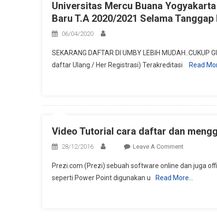
Universitas Mercu Buana Yogyakarta
Baru T.A 2020/2021 Selama Tanggap 
06/04/2020
SEKARANG DAFTAR DI UMBY LEBIH MUDAH..CUKUP GU
daftar Ulang / Her Registrasi) Terakreditasi
Read Mo
Video Tutorial cara daftar dan meng
On
28/12/2016
Leave A Comment
Video
Prezi.com (Prezi) sebuah software online dan juga off
Tutorial
seperti Power Point digunakan u
Read More…
Cara
Daftar
Dan
Menggunak