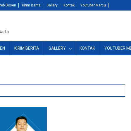
eb Dosen
Kirim Berita
Gallery
Kontak
Youtuber Mercu
karta
EN
KIRIM BERITA
GALLERY
KONTAK
YOUTUBER M