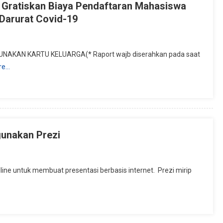
 Gratiskan Biaya Pendaftaran Mahasiswa
Darurat Covid-19
NAKAN KARTU KELUARGA(* Raport wajb diserahkan pada saat
re…
gunakan Prezi
iline untuk membuat presentasi berbasis internet. Prezi mirip
an