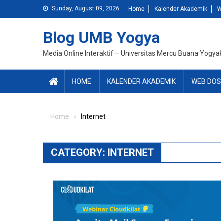
Skip
Sunday, August 09, 2026
Home
Kalender Akademik
W
to
content
Blog UMB Yogya
Media Online Interaktif – Universitas Mercu Buana Yogya
HOME
KALENDER AKADEMIK
WEB DOS
Home
Internet
CATEGORY:
INTERNET