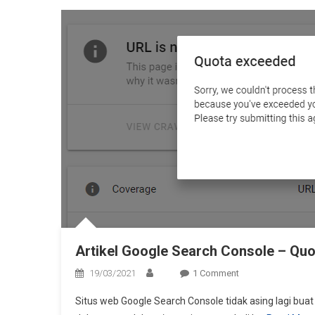
Dan
Cara
Membangun
Artikel Google Search Console – Qu
On
19/03/2021
1 Comment
Artikel
Situs web Google Search Console tidak asing lagi bu
Google