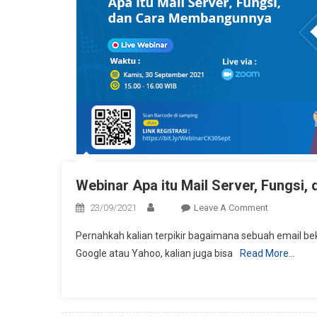
Webinar Apa itu Mail Server, Fungsi
On
23/09/2021
Leave A Comment
Webinar
Pernahkah kalian terpikir bagaimana sebuah email be
Apa
Google atau Yahoo, kalian juga bisa
Read More…
Itu
Mail
Server,
Fungsi,