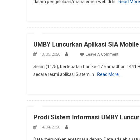
dalam pengelolaan/manajemen web di In
Read Mor
Search
Console
–
Quota
Exceeded
UMBY Luncurkan Aplikasi SIA Mobile
On
13/05/2020
Leave A Comment
UMBY
Senin (11/5), bertepatan hari ke-17 Ramadhon 1441 
Luncurkan
secara resmi aplikasi Sistem In
Read More…
Aplikasi
SIA
Mobile
Berbasis
Android
Prodi Sistem Informasi UMBY Luncurk
14/04/2020
Data merupakan aset masa depan. Data adalah suatu