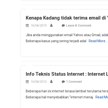
Kenapa Kadang tidak terima email di
On
16/06/2010
Leave A Comment
Kenapa
Jika anda menggunakan email Yahoo atau Gmail, adak
Kadang
Beberapa kasus yang sering terjadi adal
Read More…
Tidak
Terima
Email
Di
Yahoo?
Info Teknis Status Internet : Internet
On
10/06/2010
1 Comment
Info
Beberapa hari ini internet terasa lambat terutama te
Teknis
Beberapa hal menyebabkan “internet menaj
Read M
Status
Internet