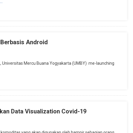
e…
 Berbasis Android
H, Universitas Mercu Buana Yogyakarta (UMBY) me-launching
an Data Visualization Covid-19
 komoditas yang akan digunakan oleh hampir sebagian orang