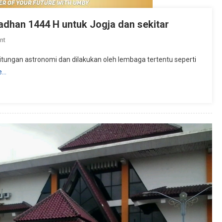
dhan 1444 H untuk Jogja dan sekitar
On
nt
Jadwal
tungan astronomi dan dilakukan oleh lembaga tertentu seperti
Imsakiyah
e…
2023
–
Puasa
Ramadhan
1444
H
Untuk
Jogja
Dan
Sekitar