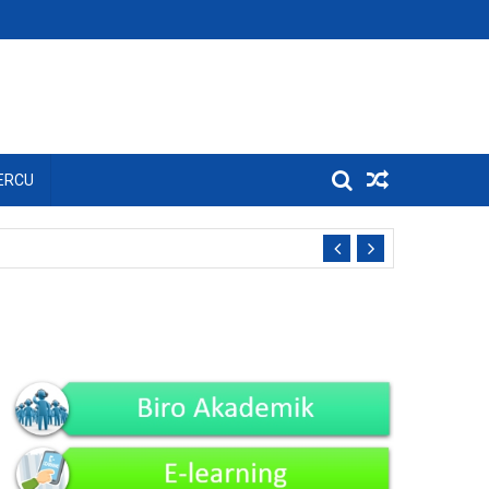
ERCU
ar