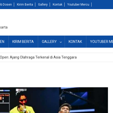
b Dosen
Kirim Berita
Gallery
Kontak
Youtuber Mercu
karta
EN
KIRIM BERITA
GALLERY
KONTAK
YOUTUBER M
as Penjagaan Futsal
Open: Ajang Olahraga Terkenal di Asia Tenggara
ncaman Siber yang Meningkat dan Cara Hadapi
dwal Imsakiyah 2023 – Puasa Ramadhan 1444 H untuk Jogja dan sekit
g Broadcast monitoring
as Penjagaan Futsal
Open: Ajang Olahraga Terkenal di Asia Tenggara