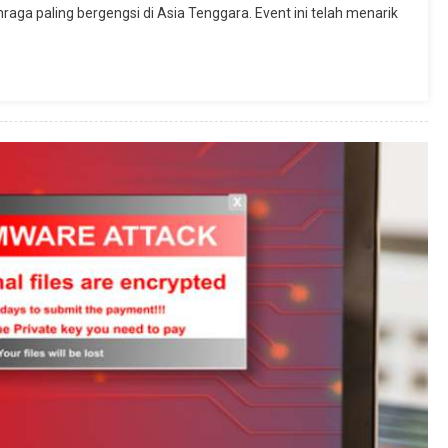
raga paling bergengsi di Asia Tenggara. Event ini telah menarik
Thailand
Open:
Ajang
Olahraga
Terkenal
Di
Asia
Tenggara