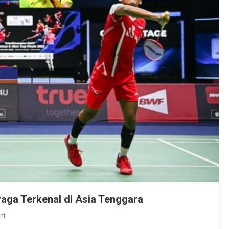
raga Terkenal di Asia Tenggara
On
nt
Kejuaraan