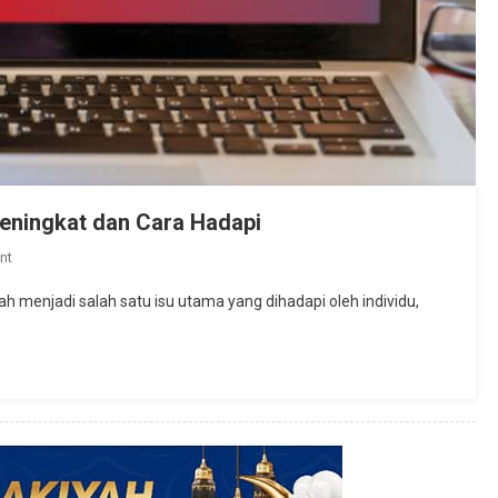
ningkat dan Cara Hadapi
On
nt
Ransomware:
lah menjadi salah satu isu utama yang dihadapi oleh individu,
Ancaman
Siber
Yang
Meningkat
Dan
Cara
Hadapi