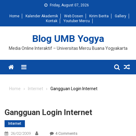
Skip
Friday, August 07, 2026
to
Home
Kalender Akademik
Web Dosen
Kirim Berita
Gallery
content
Kontak
Youtuber Mercu
Blog UMB Yogya
Media Online Interaktif – Universitas Mercu Buana Yogyakarta
Menu
Home
Internet
Gangguan Login Internet
Gangguan Login Internet
Internet
On
26/02/2009
4 Comments