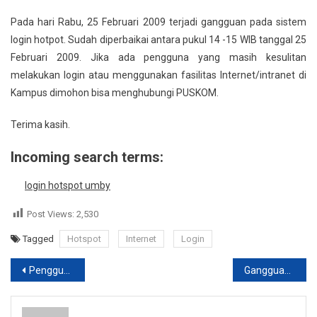
Gangguan
Pada hari Rabu, 25 Februari 2009 terjadi gangguan pada sistem
Login
login hotpot. Sudah diperbaikai antara pukul 14 -15 WIB tanggal 25
Internet
Februari 2009. Jika ada pengguna yang masih kesulitan
melakukan login atau menggunakan fasilitas Internet/intranet di
Kampus dimohon bisa menghubungi PUSKOM.
Terima kasih.
Incoming search terms:
login hotspot umby
Post Views:
2,530
Tagged
Hotspot
Internet
Login
Post
Penggunaan Fasilitas Internet
Gangguan di Link Internasional
navigation