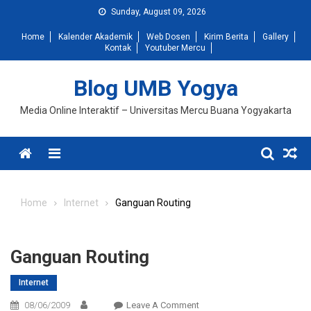
Skip
Sunday, August 09, 2026
to
Home
Kalender Akademik
Web Dosen
Kirim Berita
Gallery
content
Kontak
Youtuber Mercu
Blog UMB Yogya
Media Online Interaktif – Universitas Mercu Buana Yogyakarta
Menu
Home
Internet
Ganguan Routing
Ganguan Routing
Internet
On
08/06/2009
Leave A Comment