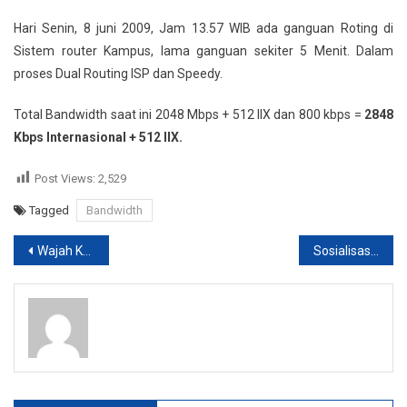
Ganguan
Hari Senin, 8 juni 2009, Jam 13.57 WIB ada ganguan Roting di
Routing
Sistem router Kampus, lama ganguan sekiter 5 Menit. Dalam
proses Dual Routing ISP dan Speedy.
Total Bandwidth saat ini 2048 Mbps + 512 IIX dan 800 kbps =
2848
Kbps Internasional + 512 IIX.
Post Views:
2,529
Tagged
Bandwidth
Post
Wajah Kampus 2 “Jembatan Merah”
Sosialisasi Kampus II UMB Yogya Gejayan
navigation