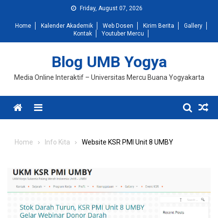
Skip
Friday, August 07, 2026
to
Home
Kalender Akademik
Web Dosen
Kirim Berita
Gallery
content
Kontak
Youtuber Mercu
Blog UMB Yogya
Media Online Interaktif – Universitas Mercu Buana Yogyakarta
Menu
Home
Info Kita
Website KSR PMI Unit 8 UMBY