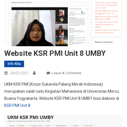
Website KSR PMI Unit 8 UMBY
Info Kita
On
24/02/2021
Leave A Comment
Website
UKM KSR PMI (Korps Sukarela Palang Merah Indonesia)
KSR
merupakan salah satu Kegiatan Mahasiswa di Universitas Mercu
PMI
Buana Yogyakarta. Website KSR PMI Unit 8 UMBY bisa diakses di
Unit
KSR PMI Unit 8.
8
UMBY