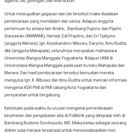
agama, ras, golongan, dan warna kulit.
Untuk mewujudkan gagasan dan ide tersebut maka diadakan
pembicaraan yang mendalam dan serius. Adapun anggota
pertemuan itu antara lain Andre, : Bambang Pujiono dan Pijarto
(karyawan UNWAMA), Hartadi, Edi Prayitno, dan Eri Tjahjono
(anggota Menwa), Ign. Koesbandoro Wibowo, Daryoto, Ibnu Rudita
dkk (anggota Mahapala), seluruhnya merupakan mahasiswa
Universitas Wangsa Manggala Yogyakarta. Adapun UKM di
Universitasa Wangsa Manggala pada saat itu baru Mahapala dan
Menwa. Dari hasil pembicaraan tersebut kemudian mereka
mengutus Ign. K. Wibowo dan Ibnu Rudita untuk mencari informasi
mengenai KSR PMI di PMI cabang Kota Yogyakarta dan
persyaratan untuk bergabung.
Kebetulan pada waktu itu urusan mengenai pemeriksaaan
kesehatan dan pengobatan ada di Poliklinik yang dikepalai oleh dr.
Bambang Budiono Surohusodo, MS. Maka beliau sebagai seorang
dokter juga merasa terpanggil untuk mensosialisasikan misi