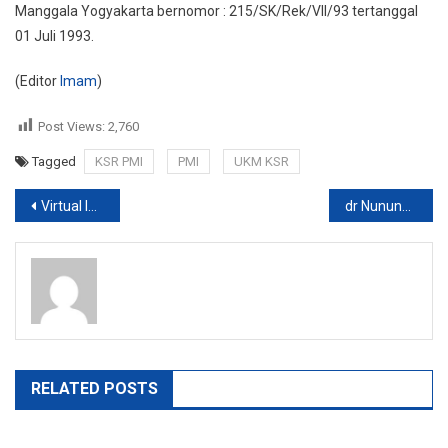
Manggala Yogyakarta bernomor : 215/SK/Rek/VII/93 tertanggal
01 Juli 1993.
(Editor
Imam
)
Post Views:
2,760
Tagged
KSR PMI
PMI
UKM KSR
Post
Virtual Innovation Summit #2 UMBY Hari #1
dr Nunung Kiper PSIM Tahun 70-an, Tutup Usia
navigation
RELATED POSTS