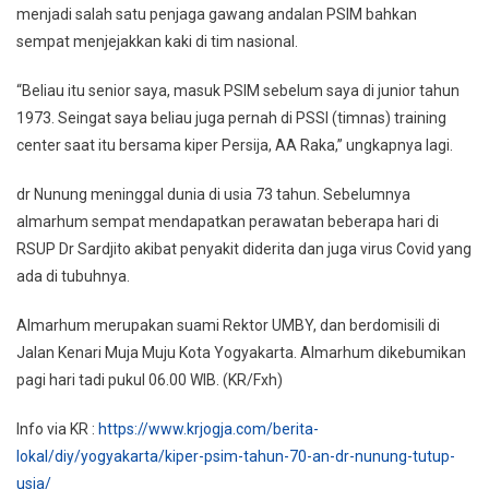
menjadi salah satu penjaga gawang andalan PSIM bahkan
sempat menjejakkan kaki di tim nasional.
“Beliau itu senior saya, masuk PSIM sebelum saya di junior tahun
1973. Seingat saya beliau juga pernah di PSSI (timnas) training
center saat itu bersama kiper Persija, AA Raka,” ungkapnya lagi.
dr Nunung meninggal dunia di usia 73 tahun. Sebelumnya
almarhum sempat mendapatkan perawatan beberapa hari di
RSUP Dr Sardjito akibat penyakit diderita dan juga virus Covid yang
ada di tubuhnya.
Almarhum merupakan suami Rektor UMBY, dan berdomisili di
Jalan Kenari Muja Muju Kota Yogyakarta. Almarhum dikebumikan
pagi hari tadi pukul 06.00 WIB. (KR/Fxh)
Info via KR :
https://www.krjogja.com/berita-
lokal/diy/yogyakarta/kiper-psim-tahun-70-an-dr-nunung-tutup-
usia/