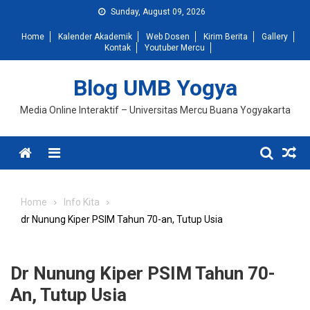
Skip
Sunday, August 09, 2026
to
Home
Kalender Akademik
Web Dosen
Kirim Berita
Gallery
content
Kontak
Youtuber Mercu
Blog UMB Yogya
Media Online Interaktif – Universitas Mercu Buana Yogyakarta
Menu
Home
Info Kita
dr Nunung Kiper PSIM Tahun 70-an, Tutup Usia
Dr Nunung Kiper PSIM Tahun 70-
An, Tutup Usia