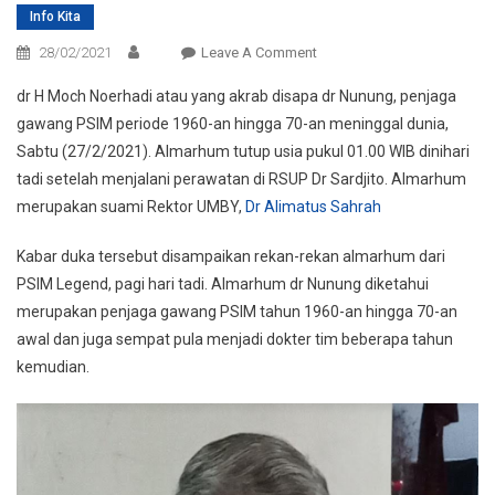
Info Kita
On
28/02/2021
Leave A Comment
Dr
dr H Moch Noerhadi atau yang akrab disapa dr Nunung, penjaga
Nunung
gawang PSIM periode 1960-an hingga 70-an meninggal dunia,
Kiper
Sabtu (27/2/2021). Almarhum tutup usia pukul 01.00 WIB dinihari
PSIM
tadi setelah menjalani perawatan di RSUP Dr Sardjito. Almarhum
Tahun
70-
merupakan suami Rektor UMBY,
Dr Alimatus Sahrah
An,
Tutup
Kabar duka tersebut disampaikan rekan-rekan almarhum dari
Usia
PSIM Legend, pagi hari tadi. Almarhum dr Nunung diketahui
merupakan penjaga gawang PSIM tahun 1960-an hingga 70-an
awal dan juga sempat pula menjadi dokter tim beberapa tahun
kemudian.