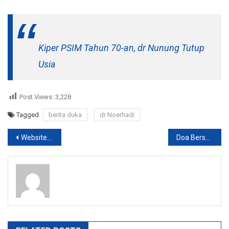
Kiper PSIM Tahun 70-an, dr Nunung Tutup
Usia
Post Views:
3,228
Tagged
berita duka
dr Noerhadi
Post
Website KSR PMI Unit 8 UMBY
Doa Bersama atas meninggalnya dr. dokter Nung
navigation