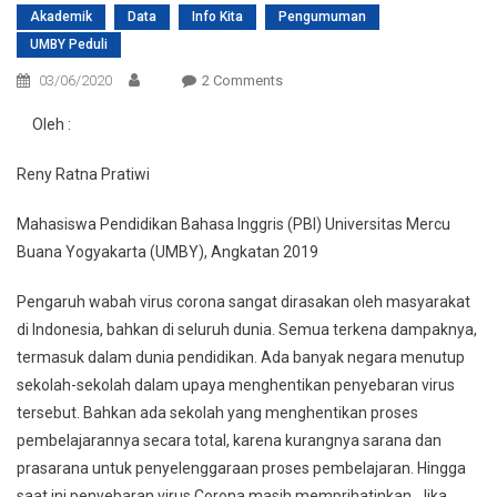
Akademik
Data
Info Kita
Pengumuman
UMBY Peduli
On
03/06/2020
2 Comments
Kreativitas
Oleh :
Guru
Di
Reny Ratna Pratiwi
Tengah
Wabah
Mahasiswa Pendidikan Bahasa Inggris (PBI) Universitas Mercu
Virus
Buana Yogyakarta (UMBY), Angkatan 2019
Corona
Pengaruh wabah virus corona sangat dirasakan oleh masyarakat
di Indonesia, bahkan di seluruh dunia. Semua terkena dampaknya,
termasuk dalam dunia pendidikan. Ada banyak negara menutup
sekolah-sekolah dalam upaya menghentikan penyebaran virus
tersebut. Bahkan ada sekolah yang menghentikan proses
pembelajarannya secara total, karena kurangnya sarana dan
prasarana untuk penyelenggaraan proses pembelajaran. Hingga
saat ini penyebaran virus Corona masih memprihatinkan. Jika