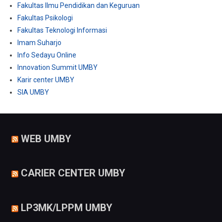
Fakultas Ilmu Pendidikan dan Keguruan
Fakultas Psikologi
Fakultas Teknologi Informasi
Imam Suharjo
Info Sedayu Online
Innovation Summit UMBY
Karir center UMBY
SIA UMBY
WEB UMBY
CARIER CENTER UMBY
LP3MK/LPPM UMBY