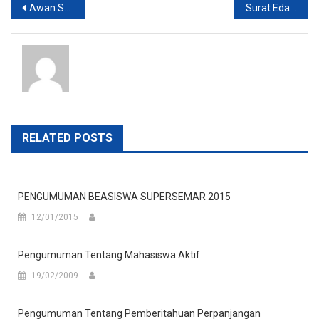
Post
Awan Santosa, Digitalisasi Usaha Mikro menjadi Suatu Keharusan di EraNew Normal
Surat Edaran Kebijakan Keuangan Ujian Akhir Semester, Aktif Kembali, Ujian Skripsi/Tesis
navigation
RELATED POSTS
PENGUMUMAN BEASISWA SUPERSEMAR 2015
12/01/2015
Pengumuman Tentang Mahasiswa Aktif
19/02/2009
Pengumuman Tentang Pemberitahuan Perpanjangan