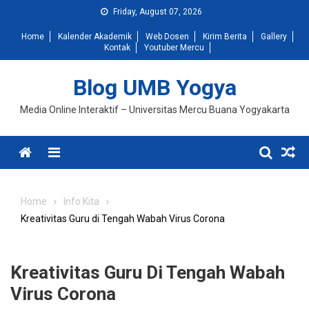
Skip
Friday, August 07, 2026
to
Home
Kalender Akademik
Web Dosen
Kirim Berita
Gallery
content
Kontak
Youtuber Mercu
Blog UMB Yogya
Media Online Interaktif – Universitas Mercu Buana Yogyakarta
Menu
Home
Info Kita
Kreativitas Guru di Tengah Wabah Virus Corona
Kreativitas Guru Di Tengah Wabah
Virus Corona