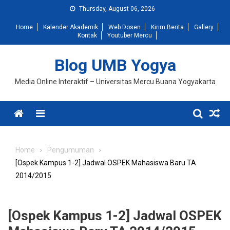
Skip
Thursday, August 06, 2026
to
Home
Kalender Akademik
Web Dosen
Kirim Berita
Gallery
content
Kontak
Youtuber Mercu
Blog UMB Yogya
Media Online Interaktif – Universitas Mercu Buana Yogyakarta
Menu
Home
Pengumuman
[Ospek Kampus 1-2] Jadwal OSPEK Mahasiswa Baru TA
2014/2015
[Ospek Kampus 1-2] Jadwal OSPEK