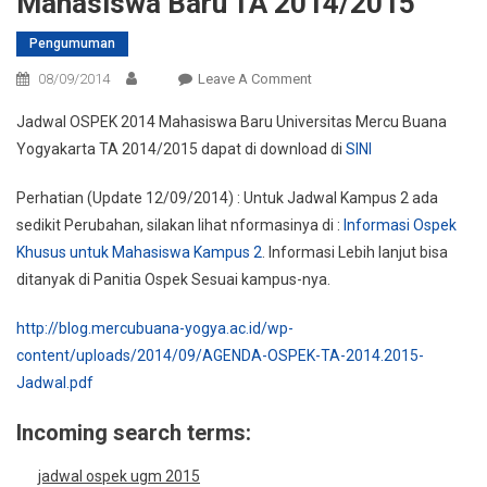
Mahasiswa Baru TA 2014/2015
Pengumuman
On
08/09/2014
Leave A Comment
[Ospek
Jadwal OSPEK 2014 Mahasiswa Baru Universitas Mercu Buana
Kampus
Yogyakarta TA 2014/2015 dapat di download di
SINI
1-
2]
Perhatian (Update 12/09/2014) : Untuk Jadwal Kampus 2 ada
Jadwal
sedikit Perubahan, silakan lihat nformasinya di :
Informasi Ospek
OSPEK
Khusus untuk Mahasiswa Kampus 2
. Informasi Lebih lanjut bisa
Mahasiswa
Baru
ditanyak di Panitia Ospek Sesuai kampus-nya.
TA
http://blog.mercubuana-yogya.ac.id/wp-
2014/2015
content/uploads/2014/09/AGENDA-OSPEK-TA-2014.2015-
Jadwal.pdf
Incoming search terms:
jadwal ospek ugm 2015