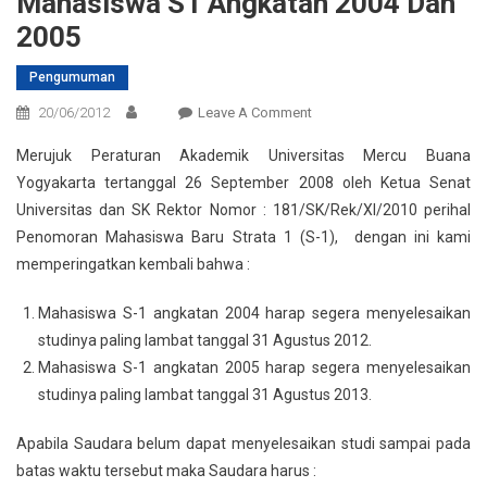
Mahasiswa S1 Angkatan 2004 Dan
2005
Pengumuman
On
20/06/2012
Leave A Comment
Peringatan
Merujuk Peraturan Akademik Universitas Mercu Buana
Penyelesaian
Yogyakarta tertanggal 26 September 2008 oleh Ketua Senat
Studi
Universitas dan SK Rektor Nomor : 181/SK/Rek/XI/2010 perihal
Bagi
Penomoran Mahasiswa Baru Strata 1 (S-1), dengan ini kami
Mahasiswa
S1
memperingatkan kembali bahwa :
Angkatan
2004
Mahasiswa S-1 angkatan 2004 harap segera menyelesaikan
Dan
studinya paling lambat tanggal 31 Agustus 2012.
2005
Mahasiswa S-1 angkatan 2005 harap segera menyelesaikan
studinya paling lambat tanggal 31 Agustus 2013.
Apabila Saudara belum dapat menyelesaikan studi sampai pada
batas waktu tersebut maka Saudara harus :