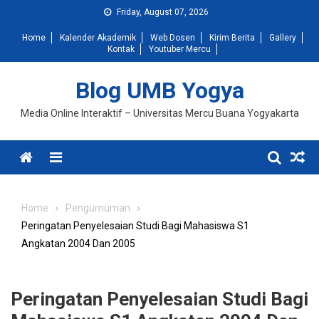
Skip
Friday, August 07, 2026
to
Home
Kalender Akademik
Web Dosen
Kirim Berita
Gallery
content
Kontak
Youtuber Mercu
Blog UMB Yogya
Media Online Interaktif – Universitas Mercu Buana Yogyakarta
Menu
Home
Pengumuman
Peringatan Penyelesaian Studi Bagi Mahasiswa S1
Angkatan 2004 Dan 2005
Peringatan Penyelesaian Studi Bagi