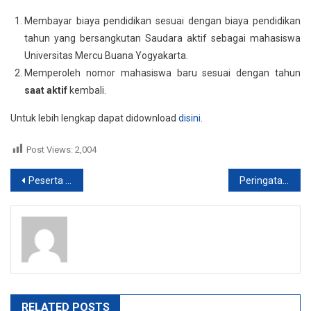
Membayar biaya pendidikan sesuai dengan biaya pendidikan
tahun yang bersangkutan Saudara aktif sebagai mahasiswa
Universitas Mercu Buana Yogyakarta.
Memperoleh nomor mahasiswa baru sesuai dengan tahun
saat aktif
kembali.
Untuk lebih lengkap dapat didownload
disini
.
Post Views:
2,004
Post
Peserta Lolos Pimnas 2012
Peringatan Penyelesaian Studi Bagi Mahasiswa S2 Angkatan 2008
navigation
RELATED POSTS