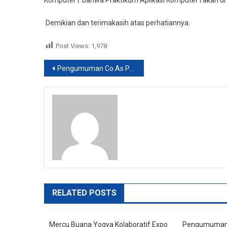
Komputer I: bahwa Praktikum Aplikasi Komputer I akan d
Aplikom
I
Demikian dan terimakasih atas perhatiannya.
Post Views:
1,978
Post
Pengumuman Co.As Prak. Aplikom I
navigation
RELATED POSTS
Mercu Buana Yogya Kolaboratif Expo
Pengumuman 