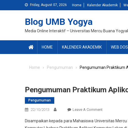
Skip
Friday, August 07, 2026
Home
Kalender Akademik
We
to
content
Blog UMB Yogya
Media Online Interaktif – Universitas Mercu Buana Yogya
HOME
KALENDER AKADEMIK
WEB DOS
Home
Pengumuman
Pengumuman Praktikum Ap
Pengumuman Praktikum Aplik
Pengumuman
On
22/10/2013
Leave A Comment
Pengumuman
Disampaikan kepada para Mahasiswa Universitas Mercu 
Praktikum