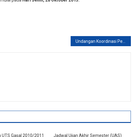
i mulai pada
Hari Senin, 28 Oktober 2013.
Undangan Koordinasi Pelaksanaan Prak. Aplikom I 2013
UTS Gasal 2010/2011
Jadwal Ujian Akhir Semester (UAS)