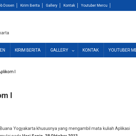
b Dosen
Kirim Berita
Gallery
Kontak
Youtuber Mercu
karta
EN
KIRIM BERITA
GALLERY
KONTAK
YOUTUBER M
likom I
om I
Buana Yogyakarta khususnya yang mengambil mata kuliah Aplikasi