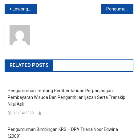
Post
Lowongan Staff Billing dan Administrasi Yogyakarta
Pengumuman Praktikum Aplikom I
navigation
RELATED POSTS
Pengumuman Tentang Pemberitahuan Perpanjangan
Pembayaran Wisuda Dan Pengambilan Ijazah Serta Transkip
Nilai Asli
11/04/2020
Pengumuman Bimbingan KRS – DPA Triana Noor Edwina
(2009)