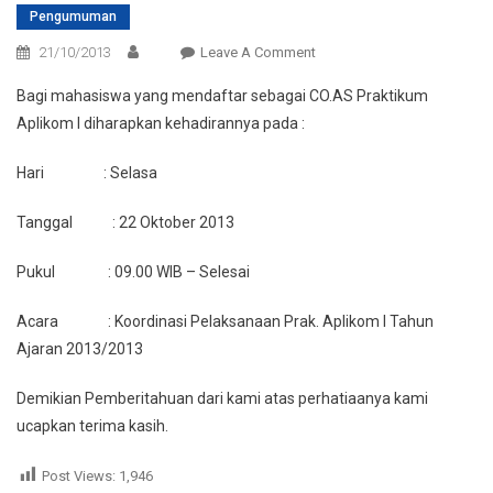
Pengumuman
On
21/10/2013
Leave A Comment
Pengumuman
Bagi mahasiswa yang mendaftar sebagai CO.AS Praktikum
Co.As
Aplikom I diharapkan kehadirannya pada :
Prak.
Aplikom
Hari : Selasa
I
Tanggal : 22 Oktober 2013
Pukul : 09.00 WIB – Selesai
Acara : Koordinasi Pelaksanaan Prak. Aplikom I Tahun
Ajaran 2013/2013
Demikian Pemberitahuan dari kami atas perhatiaanya kami
ucapkan terima kasih.
Post Views:
1,946