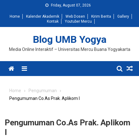
Skip
Friday, August 07, 2026
to
Home
Kalender Akademik
Web Dosen
Kirim Berita
Gallery
content
Kontak
Youtuber Mercu
Blog UMB Yogya
Media Online Interaktif – Universitas Mercu Buana Yogyakarta
Menu
Home
Pengumuman
Pengumuman Co.As Prak. Aplikom I
Pengumuman Co.As Prak. Aplikom
I