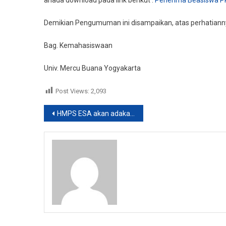
anada download pada link berikut :
Penerima Beasiswa P
Beasiswa-
PPA
Demikian Pengumuman ini disampaikan, atas perhatianny
Dan
BBP-
Bag. Kemahasiswaan
PPA
Tahun
Univ. Mercu Buana Yogyakarta
2016
Post Views:
2,093
Post
HMPS ESA akan adakan Bakti Sosial di Panti Asuhan
navigation