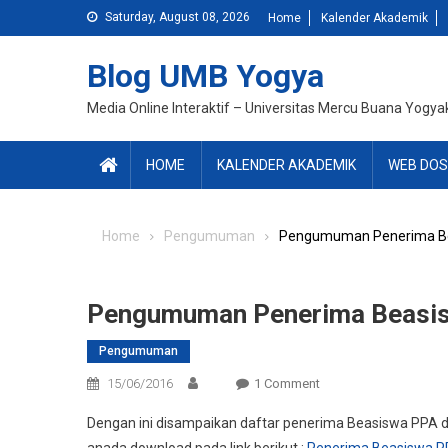
Skip
Saturday, August 08, 2026
Home
Kalender Akademik
to
content
Blog UMB Yogya
Media Online Interaktif – Universitas Mercu Buana Yogya
HOME
KALENDER AKADEMIK
WEB DOS
Home
Pengumuman
Pengumuman Penerima Be
Pengumuman Penerima Beasi
Pengumuman
On
15/06/2016
1 Comment
Pengumuman
Dengan ini disampaikan daftar penerima Beasiswa PPA d
Penerima