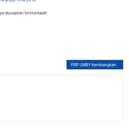
PA & BBP-PPA 2016
.
a diucapkan terima kasih.
FKIP UMBY Kembangkan Potensi Mahasiswa Melalui PPL