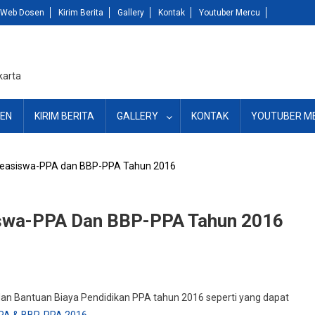
Web Dosen
Kirim Berita
Gallery
Kontak
Youtuber Mercu
karta
EN
KIRIM BERITA
GALLERY
KONTAK
YOUTUBER M
asiswa-PPA dan BBP-PPA Tahun 2016
swa-PPA Dan BBP-PPA Tahun 2016
an Bantuan Biaya Pendidikan PPA tahun 2016 seperti yang dapat