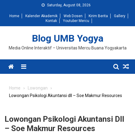
Skip
Saturday, August 08, 2026
to
Home
Kalender Akademik
Web Dosen
Kirim Berita
Gallery
content
Kontak
Youtuber Mercu
Blog UMB Yogya
Media Online Interaktif – Universitas Mercu Buana Yogyakarta
Menu
Home
Lowongan
Lowongan Psikologi Akuntansi dll – Soe Makmur Resources
Lowongan Psikologi Akuntansi Dll
– Soe Makmur Resources