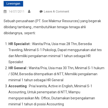
Lowongan
On
14/07/2011
Leave A Comment
Lowongan
Sebuah perusahaan (PT. Soe Makmur Resources) yang begerak
Psikologi
dibidang tambang , membutuhkan tenaga-tenaga ahli
Akuntansi
dibidangnya, seperti:
Dll
–
HR Specialist :
Wanita/Pria, Usia max 28 Thn, Bersedia
Soe
Traveling, Minimal S-1 Psikologi, Dapat menggunakan alat tes
Makmur
Resources
dan Memiliki pengalaman minimal 1 tahun sebagai HR
Specialist
HR General :
Wanita/Pria, Usia max 30 Thn, Minimal S-1 hukum
/ SDM, Bersedia ditempatkan di NTT, Memiliki pengalaman
minimal 1 tahun sebagai HR General
Accounting
: Pria/wanita, Active in English, Minimal S-1
Accounting, Untuk penempatan di NTT, Mampu
mengoperasikan Ms. Office, Diutamakan berpengalaman
minimal 1 tahun di posisi Accounting