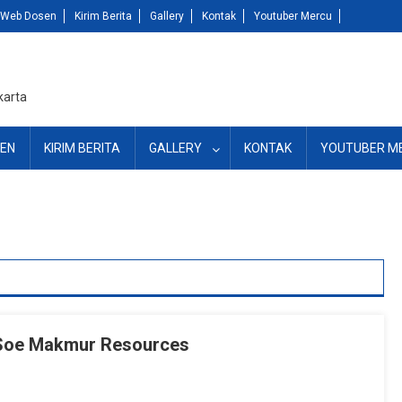
Web Dosen
Kirim Berita
Gallery
Kontak
Youtuber Mercu
karta
EN
KIRIM BERITA
GALLERY
KONTAK
YOUTUBER M
– Soe Makmur Resources