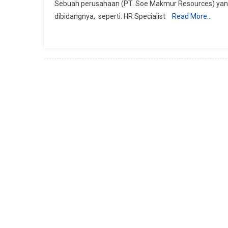
Sebuah perusahaan (PT. Soe Makmur Resources) yan
Psikologi
dibidangnya, seperti: HR Specialist
Read More…
Akuntansi
Dll
–
Soe
Makmur
Resources