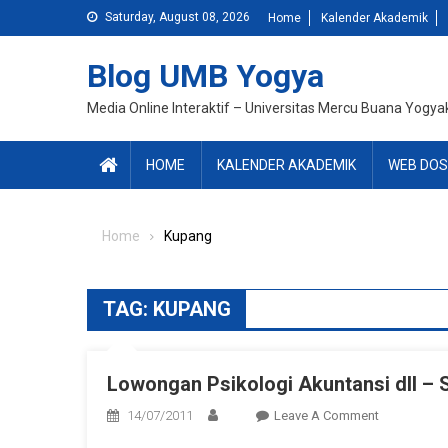
Skip
Saturday, August 08, 2026
Home
Kalender Akademik
to
content
Blog UMB Yogya
Media Online Interaktif – Universitas Mercu Buana Yogya
HOME
KALENDER AKADEMIK
WEB DOS
Home
Kupang
TAG:
KUPANG
Lowongan Psikologi Akuntansi dll 
On
14/07/2011
Leave A Comment
Lowongan