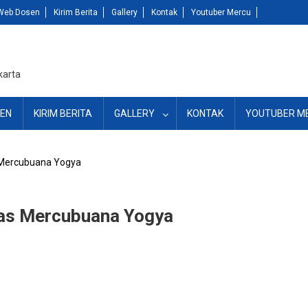
Web Dosen
Kirim Berita
Gallery
Kontak
Youtuber Mercu
karta
EN
KIRIM BERITA
GALLERY
KONTAK
YOUTUBER M
s Mercubuana Yogya
tas Mercubuana Yogya