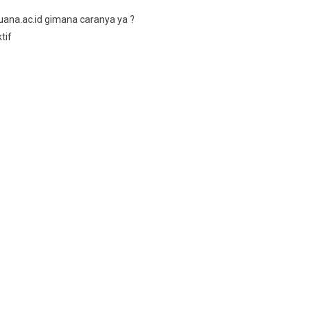
uana.ac.id gimana caranya ya ?
tif