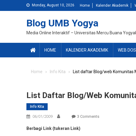
Skip
Monday, August 10, 2026
Home
Kalender Akademik
to
content
Blog UMB Yogya
Media Online Interaktif – Universitas Mercu Buana Yogya
HOME
KALENDER AKADEMIK
WEB DOS
Home
Info Kita
List daftar Blog/web Komunita
List Daftar Blog/web Komuni
Info Kita
On
06/01/2009
3 Comments
List
Berbagi Link (tukeran Link)
Daftar