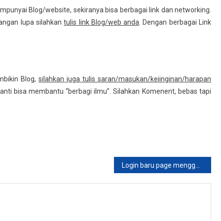
unyai Blog/website, sekiranya bisa berbagai link dan networking.
angan lupa silahkan
tulis link Blog/web anda
. Dengan berbagai Link
mbikin Blog,
silahkan juga tulis saran/masukan/keiinginan/harapan
nanti bisa membantu “berbagi ilmu”. Silahkan Komenent, bebas tapi
Login baru page menggunakan https