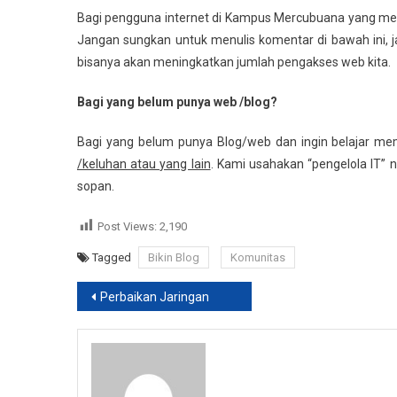
Blog/web
Bagi pengguna internet di Kampus Mercubuana yang memp
Komunitas
Jangan sungkan untuk menulis komentar di bawah ini, j
Mercubuana
bisanya akan meningkatkan jumlah pengakses web kita.
Yogya
Bagi yang belum punya web /blog?
Bagi yang belum punya Blog/web dan ingin belajar me
/keluhan atau yang lain
. Kami usahakan “pengelola IT” 
sopan.
Post Views:
2,190
Tagged
Bikin Blog
Komunitas
Post
Perbaikan Jaringan
navigation