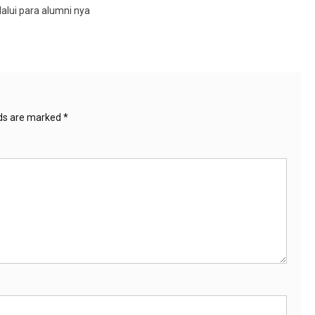
lui para alumni nya
lds are marked
*