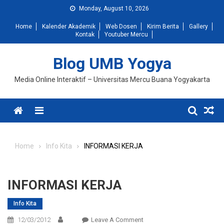
Skip
Monday, August 10, 2026
to
Home
Kalender Akademik
Web Dosen
Kirim Berita
Gallery
content
Kontak
Youtuber Mercu
Blog UMB Yogya
Media Online Interaktif – Universitas Mercu Buana Yogyakarta
Menu
Home
Info Kita
INFORMASI KERJA
INFORMASI KERJA
Info Kita
On
12/03/2012
Leave A Comment