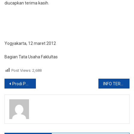
diucapkan terima kasih.
Yogyakarta, 12 maret 2012
Bagian Tata Usaha Faklultas
Post Views:
2,688
Post
Prodi PBI FKIP: DAFTAR MATA KULIAH & JADWAL KULIAH YANG DITAWARKAN SEM GENAP T.A. 2011/2012
INFO TERBARU LOWONGAN PEKERJAAN
navigation