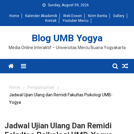
Skip
Sunday, August 09, 2026
to
Home
Kalender Akademik
Web Dosen
Kirim Berita
Gallery
content
Kontak
Youtuber Mercu
Blog UMB Yogya
Media Online Interaktif – Universitas Mercu Buana Yogyakarta
Menu
Home
Pengumuman
Jadwal Ujian Ulang dan Remidi Fakultas Psikologi UMB-
Yogya
Jadwal Ujian Ulang Dan Remidi