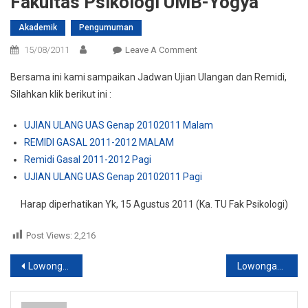
Fakultas Psikologi UMB-Yogya
Akademik
Pengumuman
On
15/08/2011
Leave A Comment
Jadwal
Bersama ini kami sampaikan Jadwan Ujian Ulangan dan Remidi,
Ujian
Silahkan klik berikut ini :
Ulang
Dan
UJIAN ULANG UAS Genap 20102011 Malam
Remidi
REMIDI GASAL 2011-2012 MALAM
Fakultas
Remidi Gasal 2011-2012 Pagi
Psikologi
UMB-
UJIAN ULANG UAS Genap 20102011 Pagi
Yogya
Harap diperhatikan Yk, 15 Agustus 2011 (Ka. TU Fak Psikologi)
Post Views:
2,216
Post
Lowongan Pekerjaan Assisten Agronomi
Lowongan Charoen Pokphand Group Indonesia
navigation