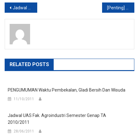
Post
Jadwal Ujian Akhir Semester (UAS) Fak. Psikologi UMB Yogya
[Penting] Undangan Test TPA dan TOEL Dosen
navigation
RELATED POSTS
PENGUMUMAN Waktu Pembekalan, Gladi Bersih Dan Wisuda
11/10/2011
Jadwal UAS Fak. Agroindustri Semester Genap TA
2010/2011
28/06/2011