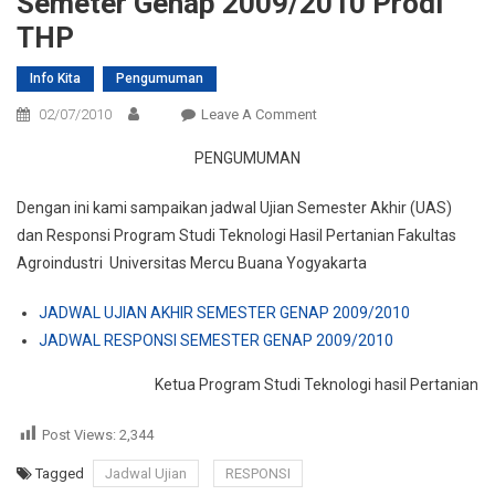
Semeter Genap 2009/2010 Prodi
THP
Info Kita
Pengumuman
On
02/07/2010
Leave A Comment
Jadwal
PENGUMUMAN
Ujian
Dan
Dengan ini kami sampaikan jadwal Ujian Semester Akhir (UAS)
Responsi
dan Responsi Program Studi Teknologi Hasil Pertanian Fakultas
Semeter
Agroindustri Universitas Mercu Buana Yogyakarta
Genap
2009/2010
JADWAL UJIAN AKHIR SEMESTER GENAP 2009/2010
Prodi
JADWAL RESPONSI SEMESTER GENAP 2009/2010
THP
Ketua Program Studi Teknologi hasil Pertanian
Post Views:
2,344
Tagged
Jadwal Ujian
RESPONSI