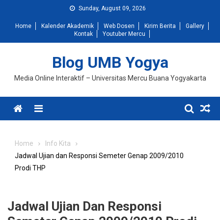
Skip
Sunday, August 09, 2026
to
Home
Kalender Akademik
Web Dosen
Kirim Berita
Gallery
content
Kontak
Youtuber Mercu
Blog UMB Yogya
Media Online Interaktif – Universitas Mercu Buana Yogyakarta
Menu
Home
Info Kita
Jadwal Ujian dan Responsi Semeter Genap 2009/2010
Prodi THP
Jadwal Ujian Dan Responsi