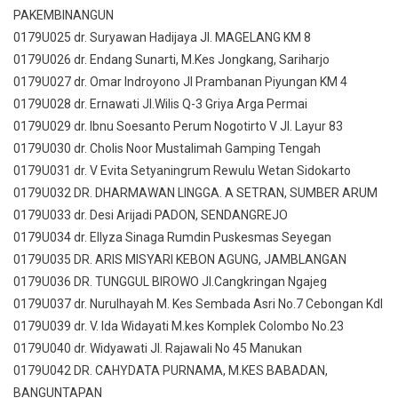
PAKEMBINANGUN
0179U025 dr. Suryawan Hadijaya Jl. MAGELANG KM 8
0179U026 dr. Endang Sunarti, M.Kes Jongkang, Sariharjo
0179U027 dr. Omar Indroyono Jl Prambanan Piyungan KM 4
0179U028 dr. Ernawati Jl.Wilis Q-3 Griya Arga Permai
0179U029 dr. Ibnu Soesanto Perum Nogotirto V Jl. Layur 83
0179U030 dr. Cholis Noor Mustalimah Gamping Tengah
0179U031 dr. V Evita Setyaningrum Rewulu Wetan Sidokarto
0179U032 DR. DHARMAWAN LINGGA. A SETRAN, SUMBER ARUM
0179U033 dr. Desi Arijadi PADON, SENDANGREJO
0179U034 dr. Ellyza Sinaga Rumdin Puskesmas Seyegan
0179U035 DR. ARIS MISYARI KEBON AGUNG, JAMBLANGAN
0179U036 DR. TUNGGUL BIROWO Jl.Cangkringan Ngajeg
0179U037 dr. Nurulhayah M. Kes Sembada Asri No.7 Cebongan Kdl
0179U039 dr. V. Ida Widayati M.kes Komplek Colombo No.23
0179U040 dr. Widyawati Jl. Rajawali No 45 Manukan
0179U042 DR. CAHYDATA PURNAMA, M.KES BABADAN,
BANGUNTAPAN