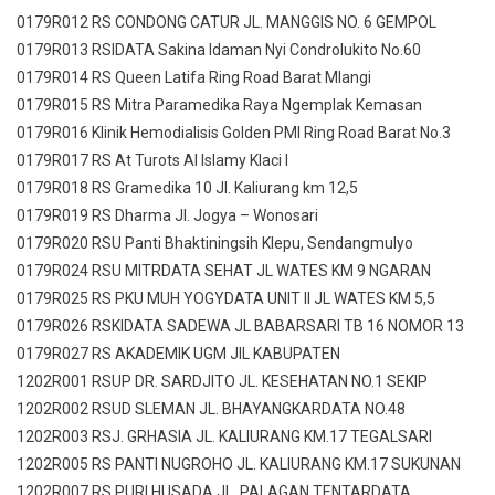
0179R012 RS CONDONG CATUR JL. MANGGIS NO. 6 GEMPOL
0179R013 RSIDATA Sakina Idaman Nyi Condrolukito No.60
0179R014 RS Queen Latifa Ring Road Barat Mlangi
0179R015 RS Mitra Paramedika Raya Ngemplak Kemasan
0179R016 Klinik Hemodialisis Golden PMI Ring Road Barat No.3
0179R017 RS At Turots Al Islamy Klaci I
0179R018 RS Gramedika 10 Jl. Kaliurang km 12,5
0179R019 RS Dharma Jl. Jogya – Wonosari
0179R020 RSU Panti Bhaktiningsih Klepu, Sendangmulyo
0179R024 RSU MITRDATA SEHAT JL WATES KM 9 NGARAN
0179R025 RS PKU MUH YOGYDATA UNIT II JL WATES KM 5,5
0179R026 RSKIDATA SADEWA JL BABARSARI TB 16 NOMOR 13
0179R027 RS AKADEMIK UGM JlL KABUPATEN
1202R001 RSUP DR. SARDJITO JL. KESEHATAN NO.1 SEKIP
1202R002 RSUD SLEMAN JL. BHAYANGKARDATA NO.48
1202R003 RSJ. GRHASIA JL. KALIURANG KM.17 TEGALSARI
1202R005 RS PANTI NUGROHO JL. KALIURANG KM.17 SUKUNAN
1202R007 RS PURI HUSADA JL. PALAGAN TENTARDATA