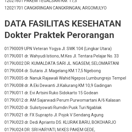
12021601 PAKEM TEGALSARI KM. 17,5
12021701 CANGKRINGAN CANGKRINGAN, ARGOMULYO
DATA FASILITAS KESEHATAN
Dokter Praktek Perorangan
01790009 UPN Veteran Yogya Jl. SWK 104 (Lingkar Utara)
0179U001 dr. Wahyudi Istiono, M.Kes Jl. Tentara Pelajar No. 33
0179U002 DR. KUMALDATA SARI JL. NGASEM, SELOMARTANI
0179U004 dr. Sutaris Jl. Magelang KM.17,5 Ngebong
0179U005 dr. Nanuk Rajawali Wahid Ngepos Lumbungrejo Tempel
0179U008 dr. A.Eki Dewanti Jl.Kaliurang KM 10,9 Gadingan
0179U011 dr. Evi Artsini Ruko Sidokarto 15 Godean
0179U012 dr. AM Sajarwadi Perum Purwomartani A/6 Kalasan
0179U020 dr. Sulistyowati Rumdin Pusk.Turi Ngablak
0179U021 dr. FX Suprapto Jl. Pojok V Sendang Agung
0179U023 dr. Dedi Aprianto DS. KLURAK BARU, BOKOHARJO
0179U024 DR. SRI HARYATI, M.KES PAKEM GEDE,