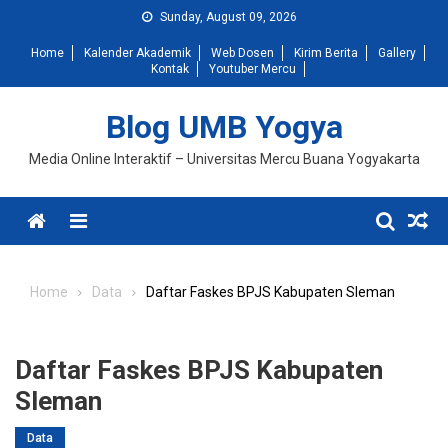
Skip
Sunday, August 09, 2026
to
Home
Kalender Akademik
Web Dosen
Kirim Berita
Gallery
content
Kontak
Youtuber Mercu
Blog UMB Yogya
Media Online Interaktif – Universitas Mercu Buana Yogyakarta
Menu
Home
Data
Daftar Faskes BPJS Kabupaten Sleman
Daftar Faskes BPJS Kabupaten
Sleman
Data