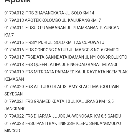
0179A012 IF RS BHAYANGKARA JL. SOLO KM.14
0179A013 APOTEK KOLOMBO JL. KALIURANG KM. 7
0179A014 IF RSUD PRAMBANAN JL. PRAMBANAN-PIYUNGAN
KM.7
0179A015 IF RSIY PDHI JL. SOLO KM. 12,5 CUPUWATU
0179A016 IF RS CONDONG CATUR JL. MANGGIS NO. 6 GEMPOL
0179A017 IFRSIDATA SAKINDATA IDAMAN JL NYI CONDROLUKITO
0179A018 IFRS QUEEN LATIFA JL RINGROAD BARAT MLANGI
0179A019 IFRS MITRDATA PARAMEDIKA JL RAYDATA NGEMPLAK
KEMASAN
0179A020 IFRS AT TUROTS AL ISLAMY KLACI I MARGOLUWIH
SEYEGAN
0179A021 IFRS GRAMEDIKDATA 10 JL KALIURANG KM 12,5
JANGKANG
0179A022 IFRS DHARMA JL JOGJA-WONOSARI KM 8,5 GANDU
0179A023 IFRSU PANTI BAKTININGSIH KLEPU SENDANGMULYO
MINGGIR