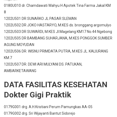
0180U010 dr. Chamdawati Wahyu H Apotek Tina Farma Jakal KM
8
1202U501 DR SUNARKO JL PASAR SLEMAN
1202U502 DR JOKO HASTARYO, M.KES ds. bronggang argomulyo
1202U503 DR SUWARDI, M.KES Jl.Magelang KM17 No.44 Ngebong
1202U505 DR BAMBANG SUHARJANA, M.KES PONGGOK SUMBER
AGUNG MOYUDAN
1202U506 DR. WISNU PRIMDATA PUTRA, M.KES JL. KALIURANG
KM.7
1202U507 DR. DEWI ARI MULYANI DS. PATUKAN,
AMBARKETAWANG
DATA FASILITAS KESEHATAN
Dokter Gigi Praktik
0179G001 drg. A.H.Kristiani Perum Pamungkas AA-05
0179G002 drg. Sri Wijayanti Bantut Sidorejo