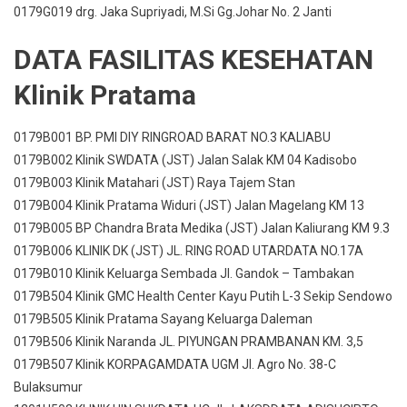
0179G019 drg. Jaka Supriyadi, M.Si Gg.Johar No. 2 Janti
DATA FASILITAS KESEHATAN
Klinik Pratama
0179B001 BP. PMI DIY RINGROAD BARAT NO.3 KALIABU
0179B002 Klinik SWDATA (JST) Jalan Salak KM 04 Kadisobo
0179B003 Klinik Matahari (JST) Raya Tajem Stan
0179B004 Klinik Pratama Widuri (JST) Jalan Magelang KM 13
0179B005 BP Chandra Brata Medika (JST) Jalan Kaliurang KM 9.3
0179B006 KLINIK DK (JST) JL. RING ROAD UTARDATA NO.17A
0179B010 Klinik Keluarga Sembada Jl. Gandok – Tambakan
0179B504 Klinik GMC Health Center Kayu Putih L-3 Sekip Sendowo
0179B505 Klinik Pratama Sayang Keluarga Daleman
0179B506 Klinik Naranda JL. PIYUNGAN PRAMBANAN KM. 3,5
0179B507 Klinik KORPAGAMDATA UGM Jl. Agro No. 38-C
Bulaksumur