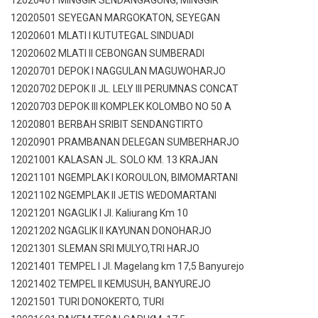
12020401 MINGGIR SENDANGAGUNG, MINGGIR
12020501 SEYEGAN MARGOKATON, SEYEGAN
12020601 MLATI I KUTUTEGAL SINDUADI
12020602 MLATI II CEBONGAN SUMBERADI
12020701 DEPOK I NAGGULAN MAGUWOHARJO
12020702 DEPOK II JL. LELY III PERUMNAS CONCAT
12020703 DEPOK III KOMPLEK KOLOMBO NO 50 A
12020801 BERBAH SRIBIT SENDANGTIRTO
12020901 PRAMBANAN DELEGAN SUMBERHARJO
12021001 KALASAN JL. SOLO KM. 13 KRAJAN
12021101 NGEMPLAK I KOROULON, BIMOMARTANI
12021102 NGEMPLAK II JETIS WEDOMARTANI
12021201 NGAGLIK I Jl. Kaliurang Km 10
12021202 NGAGLIK II KAYUNAN DONOHARJO
12021301 SLEMAN SRI MULYO,TRI HARJO
12021401 TEMPEL I Jl. Magelang km 17,5 Banyurejo
12021402 TEMPEL II KEMUSUH, BANYUREJO
12021501 TURI DONOKERTO, TURI