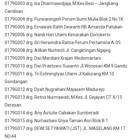
0179G003 drg. Isa Dharmawidjaja, M.Kes Besi – Jangkang
Candisari
0179G004 drg. Purwaningsih Perum Bumi Mulia Blok 2 No.1K
0179G005 drg. Ernawati Ratih Dewanti RB Amanda Patukan
0179G006 drg. Nanik Hari Utami Kenarakan Donokerto
0179G007 drg. Sri Herwindra Ratna Perum Pertamina A-05
0179G008 drg. Atikah Nurhesti Jl. Cangkringan Ngajeg
0179G009 drg. Dwi Mardiani Krajan Wedomartani
0179G010 drg. Dwi Prastowo Susanto Jl.Wonosari KM.9 Gandu
0179G011 drg. Tri Estiningtyas Utami Jl.Kaliurang KM 10
Gondangan
0179G012 drg. Dyah Nugrahani Majasem Madurejo
0179G013 drg. Retno Nurmawati, M.Kes Jl. Gejayan CT X/15
Deresan
0179G014 drg. Any Astutie Cabakan Sumberadi
0179G015 drg. Nurhastiani Griya Taman Asri Blok B 1
0179G017 drg. DEWI SETYAWATI (JST) JL. MAGELANG KM.17
NO.44