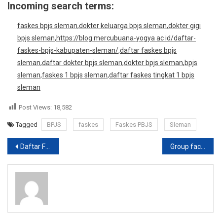
Incoming search terms:
faskes bpjs sleman
,
dokter keluarga bpjs sleman
,
dokter gigi
bpjs sleman
,
https://blog mercubuana-yogya ac id/daftar-
faskes-bpjs-kabupaten-sleman/
,
daftar faskes bpjs
sleman
,
daftar dokter bpjs sleman
,
dokter bpjs sleman
,
bpjs
sleman
,
faskes 1 bpjs sleman
,
daftar faskes tingkat 1 bpjs
sleman
Post Views:
18,582
Tagged
BPJS
faskes
Faskes PBJS
Sleman
Post
Daftar Faskes BPJS di Kabupaten Bantul
Group facebook Mahasiswa Baru UMBY 2015
navigation