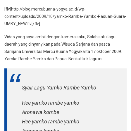
Wisuda
[flv]http://blog.mercubuana-yogya.ac.id/wp-
17
content/uploads/2009/10/yamko-Rambe-Yamko-Paduan-Suara-
Oktober
UMBY_NEW.flv[/flv]
2009
Video yang saya ambil dengan kamera saku, Salah satu lagu
daerah yang dinyanyikan pada Wisuda Sarjana dan pasca
Sarnjana Universitas Mercu Buana Yogyakarta 17 oktober 2009.
Yamko Rambe Yamko dari Papua. Berikut lirik lagu ini :
Syair Lagu Yamko Rambe Yamko
Hee yamko rambe yamko
Aronawa kombe
Hee yamko rambe yamko
Aronawa kombe