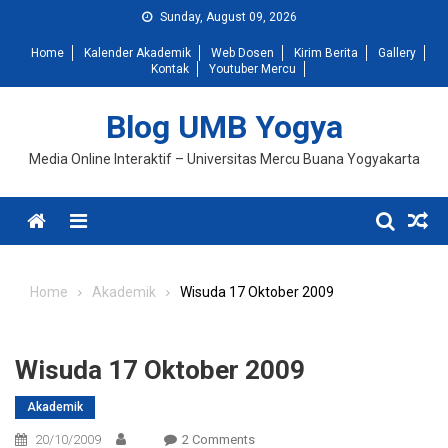
Skip
Sunday, August 09, 2026
to
Home
Kalender Akademik
Web Dosen
Kirim Berita
Gallery
content
Kontak
Youtuber Mercu
Blog UMB Yogya
Media Online Interaktif – Universitas Mercu Buana Yogyakarta
Menu
Home
Akademik
Wisuda 17 Oktober 2009
Wisuda 17 Oktober 2009
Akademik
On
20/10/2009
2 Comments