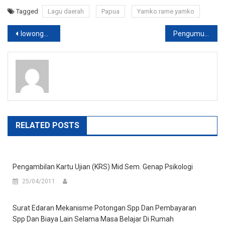
Tagged
Lagu daerah
Papua
Yamko rame yamko
Post
lowongan Pekerjaan Garuda Food Gresik
Pengumuman Pelatihan
navigation
RELATED POSTS
Pengambilan Kartu Ujian (KRS) Mid Sem. Genap Psikologi
25/04/2011
Surat Edaran Mekanisme Potongan Spp Dan Pembayaran
Spp Dan Biaya Lain Selama Masa Belajar Di Rumah