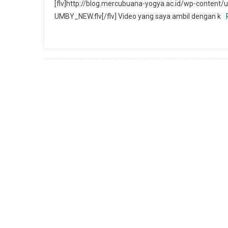
[flv]http://blog.mercubuana-yogya.ac.id/wp-conte
17
UMBY_NEW.flv[/flv] Video yang saya ambil dengan k
Oktober
2009