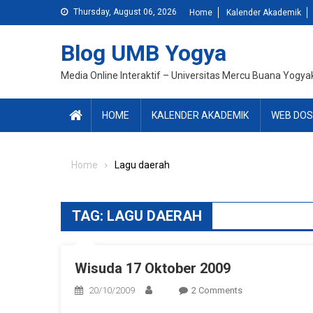
Skip
Thursday, August 06, 2026
Home
Kalender Akademik
to
content
Blog UMB Yogya
Media Online Interaktif – Universitas Mercu Buana Yogya
HOME
KALENDER AKADEMIK
WEB DOS
Home
Lagu daerah
TAG:
LAGU DAERAH
Wisuda 17 Oktober 2009
On
20/10/2009
2 Comments
Wisuda