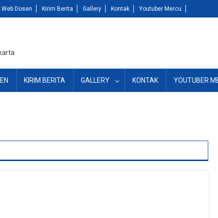
Web Dosen
Kirim Berita
Gallery
Kontak
Youtuber Mercu
karta
EN
KIRIM BERITA
GALLERY
KONTAK
YOUTUBER M