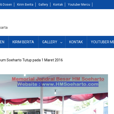
b Dosen
Kirim Berita
Gallery
Kontak
Youtuber Mercu
karta
EN
KIRIM BERITA
GALLERY
KONTAK
YOUTUBER M
eum Soeharto Tutup pada 1 Maret 2016