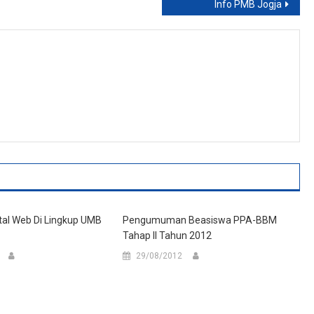
Info PMB Jogja
tal Web Di Lingkup UMB
Pengumuman Beasiswa PPA-BBM
Tahap II Tahun 2012
29/08/2012