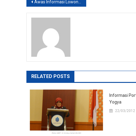
Post
Awas Informasi Lowongan Palsu di Semen Tonasa
navigation
RELATED POSTS
Informasi Por
Yogya
22/03/2012