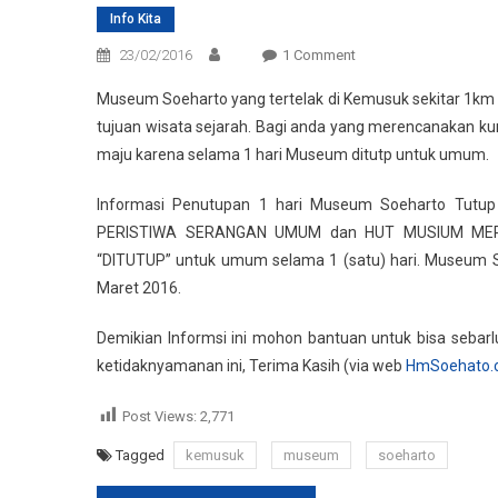
Info Kita
On
23/02/2016
1 Comment
Informasi
Museum Soeharto yang tertelak di Kemusuk sekitar 1km
Penutupan
tujuan wisata sejarah. Bagi anda yang merencanakan k
1
maju karena selama 1 hari Museum ditutp untuk umum.
Hari
Museum
Informasi Penutupan 1 hari Museum Soeharto Tutu
Soeharto
PERISTIWA SERANGAN UMUM dan HUT MUSIUM MERO
Tutup
Pada
“DITUTUP” untuk umum selama 1 (satu) hari. Museum S
1
Maret 2016.
Maret
2016
Demikian Informsi ini mohon bantuan untuk bisa seba
ketidaknyamanan ini, Terima Kasih (via web
HmSoehato.
Post Views:
2,771
Tagged
kemusuk
museum
soeharto