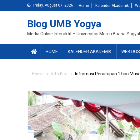
Skip
Friday, August 07, 2026
Home
Kalender Akademik
We
to
content
Blog UMB Yogya
Media Online Interaktif – Universitas Mercu Buana Yogya
HOME
KALENDER AKADEMIK
WEB DOS
Home
Info Kita
Informasi Penutupan 1 hari Mus