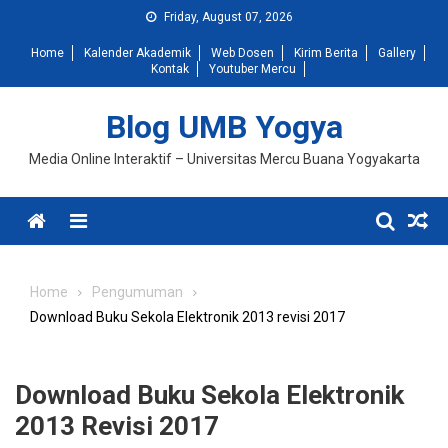
Skip
Friday, August 07, 2026
to
Home
Kalender Akademik
Web Dosen
Kirim Berita
Gallery
content
Kontak
Youtuber Mercu
Blog UMB Yogya
Media Online Interaktif – Universitas Mercu Buana Yogyakarta
Menu
Home
Pengumuman
Download Buku Sekola Elektronik 2013 revisi 2017
Download Buku Sekola Elektronik
2013 Revisi 2017