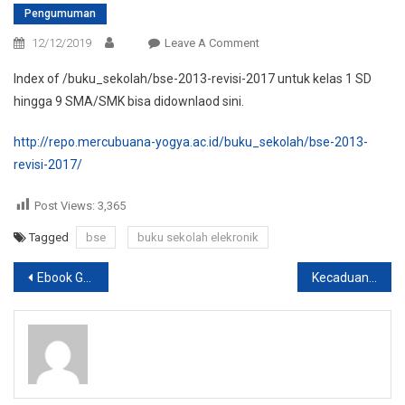
Pengumuman
On
12/12/2019
Leave A Comment
Download
Index of /buku_sekolah/bse-2013-revisi-2017 untuk kelas 1 SD
Buku
hingga 9 SMA/SMK bisa didownlaod sini.
Sekola
Elektronik
http://repo.mercubuana-yogya.ac.id/buku_sekolah/bse-2013-
2013
revisi-2017/
Revisi
2017
Post Views:
3,365
Tagged
bse
buku sekolah elekronik
Post
Ebook Gratis Jaringan Komputer
Kecaduan Permainan Game Online pada Mahasiswa
navigation