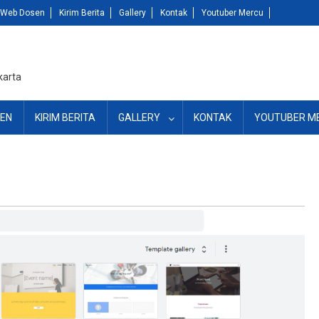
Web Dosen
Kirim Berita
Gallery
Kontak
Youtuber Mercu
karta
EN
KIRIM BERITA
GALLERY
KONTAK
YOUTUBER M
?