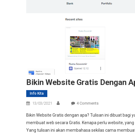
Bikin Website Gratis Dengan 
Info Kita
On
13/03/2021
4 Comments
Bikin
Bikin Website Gratis dengan apa? Tulisan ini dibuat ba
Website
membuat web secara Gratis. Kenapa perlu website, yang web
Gratis
Yang tulisan ini akan membahasa sekilas cama membua
Dengan