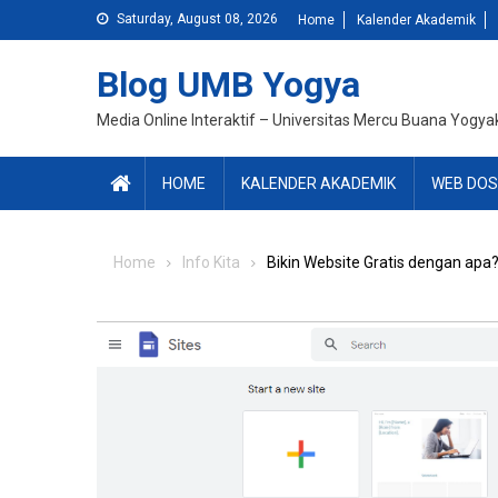
Skip
Saturday, August 08, 2026
Home
Kalender Akademik
to
content
Blog UMB Yogya
Media Online Interaktif – Universitas Mercu Buana Yogya
HOME
KALENDER AKADEMIK
WEB DOS
Home
Info Kita
Bikin Website Gratis dengan apa