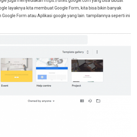
ogle juga menyediakan https://sites.google.com yang bisa dibuat
ogle layaknya kita membuat Google Form, kita bisa bikin banyak
ogle Form atau Aplikasi google yang lain. tampilannya seperti ini