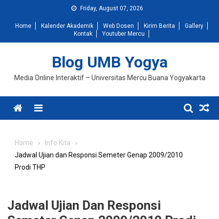
Skip
Friday, August 07, 2026
to
Home
Kalender Akademik
Web Dosen
Kirim Berita
Gallery
content
Kontak
Youtuber Mercu
Blog UMB Yogya
Media Online Interaktif – Universitas Mercu Buana Yogyakarta
Menu
Home
Info Kita
Jadwal Ujian dan Responsi Semeter Genap 2009/2010
Prodi THP
Jadwal Ujian Dan Responsi