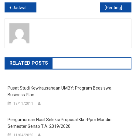
Post
Jadwal Ujian Akhir Semester (UAS) Fak. Psikologi UMB Yogya
[Penting] Undangan Test TPA dan TOEL Dosen
navigation
RELATED POSTS
Pusat Studi Kewirausahaan UMBY: Program Beasiswa
Business Plan
18/11/2011
Pengumuman Hasil Seleksi Proposal Kkn-Ppm Mandiri
Semester Genap T.A. 2019/2020
11/04/2020