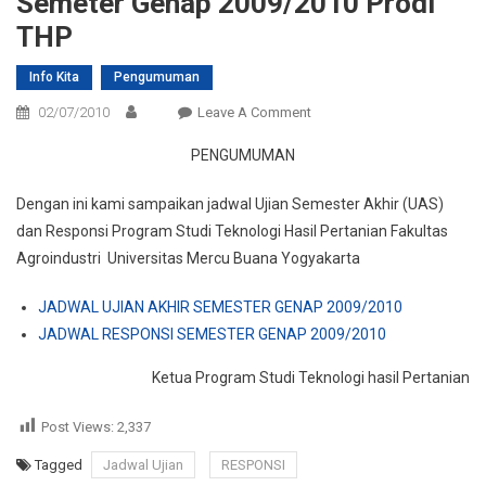
Semeter Genap 2009/2010 Prodi
THP
Info Kita
Pengumuman
On
02/07/2010
Leave A Comment
Jadwal
PENGUMUMAN
Ujian
Dan
Dengan ini kami sampaikan jadwal Ujian Semester Akhir (UAS)
Responsi
dan Responsi Program Studi Teknologi Hasil Pertanian Fakultas
Semeter
Agroindustri Universitas Mercu Buana Yogyakarta
Genap
2009/2010
JADWAL UJIAN AKHIR SEMESTER GENAP 2009/2010
Prodi
JADWAL RESPONSI SEMESTER GENAP 2009/2010
THP
Ketua Program Studi Teknologi hasil Pertanian
Post Views:
2,337
Tagged
Jadwal Ujian
RESPONSI