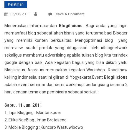
Pelatihan
On
05/06/2011
Leave A Comment
Workshop
Meneruskan Informasi dari
Blogilicious.
Bagi anda yang ingin
Optimasi
memanfaat blog sebagai lahan bisnis yang terutama bagi Blogger
Blog
yang memiliki konten berkualitas. Mengoptimasi blog yang
Di
mereview suatu produk yang ditugaskan oleh idblognetwork
Yogyakarta
sekaligus membantu advertising apabila tulisan blog kita terindex
google dengan baik. Ada kegiatan bagus yang bisa diikuti yaitu
Blogilicious. Acara ini merupakan kegiatan Workshop Roadshow
keliling Indonesia, saat ini giliran di Yogyakarta.
Event
Blogilicious
adalah event seminar dan semi workshop, berlangsung selama 2
hari, dengan tema dan pembicara sebagai berikut :
Sabtu, 11 Juni 2011
1. Tips Blogging : Blontankpoer
2. Etika NgeBlog : Iman Brotoseno
3. Mobile Blogging : Kuncoro Wastuwibowo