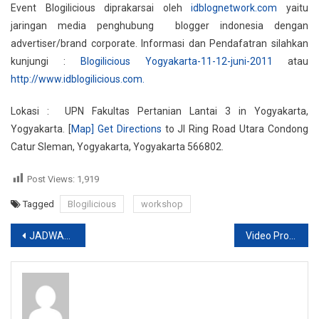
Event Blogilicious diprakarsai oleh
idblognetwork.com
yaitu
jaringan media penghubung blogger indonesia dengan
advertiser/brand corporate. Informasi dan Pendafatran silahkan
kunjungi :
Blogilicious Yogyakarta-11-12-juni-2011
atau
http://www.idblogilicious.com.
Lokasi : UPN Fakultas Pertanian Lantai 3 in Yogyakarta,
Yogyakarta. [
Map] Get Directions
to Jl Ring Road Utara Condong
Catur Sleman, Yogyakarta, Yogyakarta 566802.
Post Views:
1,919
Tagged
Blogilicious
workshop
Post
JADWAL E-LEARNING Prodi Psikologi Kelas 01 Reg. Pagi
Video Profile UMB Yogya 2011
navigation