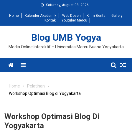
Skip
Saturday, August 08, 2026
to
Home
Kalender Akademik
Web Dosen
Kirim Berita
Gallery
content
Kontak
Youtuber Mercu
Blog UMB Yogya
Media Online Interaktif – Universitas Mercu Buana Yogyakarta
Menu
Home
Pelatihan
Workshop Optimasi Blog di Yogyakarta
Workshop Optimasi Blog Di
Yogyakarta