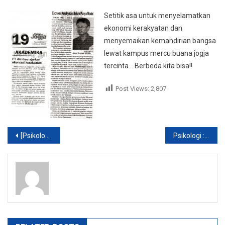
UMB
Setitik asa untuk menyelamatkan
Yogya
ekonomi kerakyatan dan
News
menyemaikan kemandirian bangsa
On
lewat kampus mercu buana jogja
KR
&
tercinta….Berbeda kita bisa!!
Harjo
Post Views:
2,807
Post
[Psikologi] Yudisium II Wisuda April 2010
Psikologi : Daftar calon Wisudawan April 2010
navigation