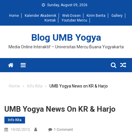
Skip
Sunday, August 09, 2026
to
Home
Kalender Akademik
Web Dosen
Kirim Berita
Gallery
content
Kontak
Youtuber Mercu
Blog UMB Yogya
Media Online Interaktif – Universitas Mercu Buana Yogyakarta
Menu
Home
Info Kita
UMB Yogya News on KR & Harjo
UMB Yogya News On KR & Harjo
Info Kita
On
19/03/2010
1 Comment