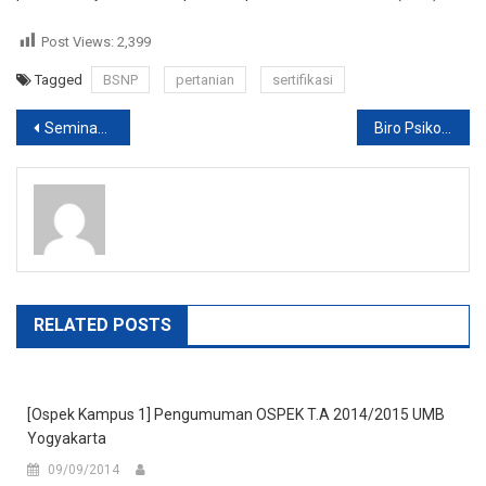
Post Views:
2,399
Tagged
BSNP
pertanian
sertifikasi
Post
Seminar International 2015 bulan November
Biro Psikologi di Yogyakarta Quantum Nusa
navigation
RELATED POSTS
[Ospek Kampus 1] Pengumuman OSPEK T.A 2014/2015 UMB
Yogyakarta
09/09/2014