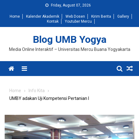
Skip
Friday, August 07, 2026
to
Home
Kalender Akademik
Web Dosen
Kirim Berita
Gallery
content
Kontak
Youtuber Mercu
Blog UMB Yogya
Media Online Interaktif – Universitas Mercu Buana Yogyakarta
Menu
Home
Info Kita
UMBY adakan Uji Kompetensi Pertanian I