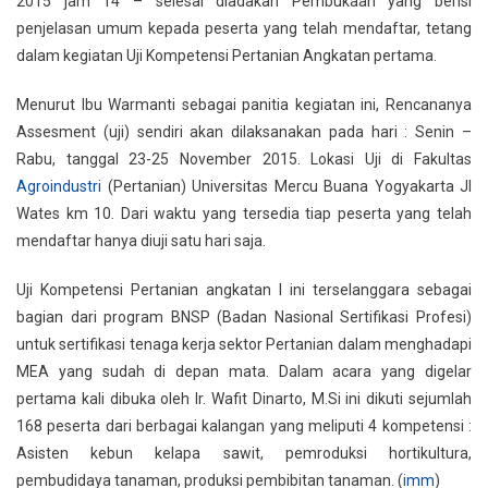
2015 jam 14 – selesai diadakan Pembukaan yang berisi
penjelasan umum kepada peserta yang telah mendaftar, tetang
dalam kegiatan Uji Kompetensi Pertanian Angkatan pertama.
Menurut Ibu Warmanti sebagai panitia kegiatan ini, Rencananya
Assesment (uji) sendiri akan dilaksanakan pada hari : Senin –
Rabu, tanggal 23-25 November 2015. Lokasi Uji di Fakultas
Agroindustri
(Pertanian) Universitas Mercu Buana Yogyakarta Jl
Wates km 10. Dari waktu yang tersedia tiap peserta yang telah
mendaftar hanya diuji satu hari saja.
Uji Kompetensi Pertanian angkatan I ini terselanggara sebagai
bagian dari program BNSP (Badan Nasional Sertifikasi Profesi)
untuk sertifikasi tenaga kerja sektor Pertanian dalam menghadapi
MEA yang sudah di depan mata. Dalam acara yang digelar
pertama kali dibuka oleh Ir. Wafit Dinarto, M.Si ini dikuti sejumlah
168 peserta dari berbagai kalangan yang meliputi 4 kompetensi :
Asisten kebun kelapa sawit, pemroduksi hortikultura,
pembudidaya tanaman, produksi pembibitan tanaman. (
imm
)