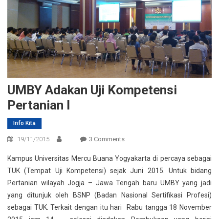
UMBY Adakan Uji Kompetensi
Pertanian I
Info Kita
On
19/11/2015
3 Comments
UMBY
Kampus Universitas Mercu Buana Yogyakarta di percaya sebagai
Adakan
TUK (Tempat Uji Kompetensi) sejak Juni 2015. Untuk bidang
Uji
Pertanian wilayah Jogja – Jawa Tengah baru UMBY yang jadi
Kompetensi
yang ditunjuk oleh BSNP (Badan Nasional Sertifikasi Profesi)
Pertanian
I
sebagai TUK. Terkait dengan itu hari Rabu tangga 18 November