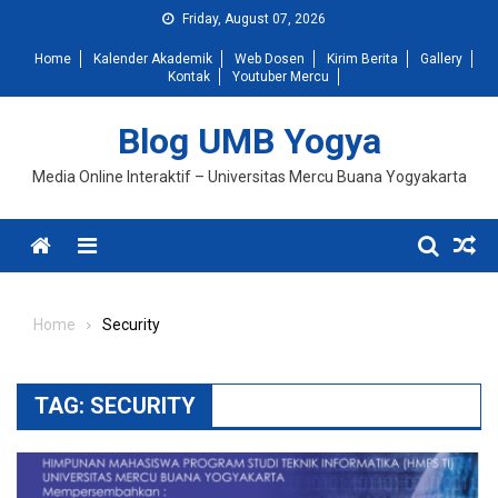
Skip
Friday, August 07, 2026
to
Home
Kalender Akademik
Web Dosen
Kirim Berita
Gallery
content
Kontak
Youtuber Mercu
Blog UMB Yogya
Media Online Interaktif – Universitas Mercu Buana Yogyakarta
Menu
Home
Security
TAG:
SECURITY