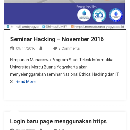
Seminar Hacking – November 2016
On
09/11/2016
3 Comments
Seminar
Himpunan Mahasiswa Program Studi Teknik Informatika
Hacking
Universitas Mercu Buana Yogyakarta akan
–
menyelenggarakan seminar Nasional Ethical Hacking dan IT
November
S
Read More…
2016
Login baru page menggunakan https