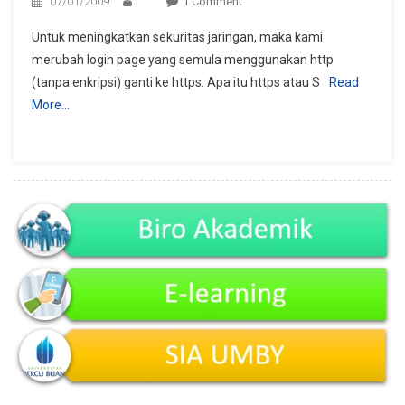
On
07/01/2009
1 Comment
Login
Untuk meningkatkan sekuritas jaringan, maka kami
Baru
merubah login page yang semula menggunakan http
Page
(tanpa enkripsi) ganti ke https. Apa itu https atau S
Read
Menggunakan
More…
Https