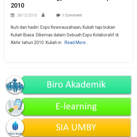
2010
On
28/12/2010
1 Comment
Mercu
Ikuti dan hadiri Expo Kewirausahaan, Kuliah tapi bukan
Buana
Kuliah Biasa. Dikemas dalam Sebuah Expo Kolaboratif di
Yogya
Akhir tahun 2010. Kuliah in
Read More…
Kolaboratif
Expo
2010