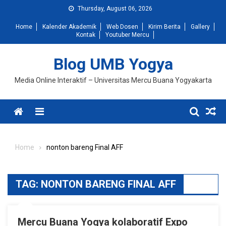
Skip
Thursday, August 06, 2026
to
Home
Kalender Akademik
Web Dosen
Kirim Berita
Gallery
content
Kontak
Youtuber Mercu
Blog UMB Yogya
Media Online Interaktif – Universitas Mercu Buana Yogyakarta
Menu
Home
nonton bareng Final AFF
TAG:
NONTON BARENG FINAL AFF
Mercu Buana Yogya kolaboratif Expo