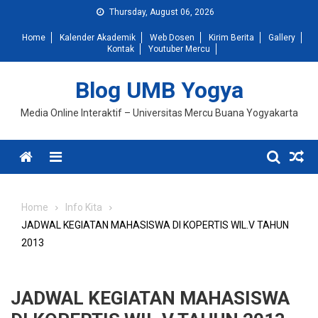
Skip
Thursday, August 06, 2026
to
Home
Kalender Akademik
Web Dosen
Kirim Berita
Gallery
content
Kontak
Youtuber Mercu
Blog UMB Yogya
Media Online Interaktif – Universitas Mercu Buana Yogyakarta
Menu
Home
Info Kita
JADWAL KEGIATAN MAHASISWA DI KOPERTIS WIL.V TAHUN
2013
JADWAL KEGIATAN MAHASISWA