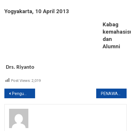
Yogyakarta, 10 April 2013
Kabag
kemahasis
dan
Alumni
Drs. Riyanto
Post Views:
2,019
Post
Pengumuman Beasiswa Unggulan UMBY
PENAWARAN BEA SISWA PKPU TAHUN 2013
navigation