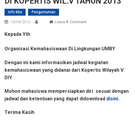
DI KOPERTIS WIL.V TAHUN 2013
Info Kita
Pengumuman
On
10/04/2013
Leave A Comment
JADWAL
Kepada Yth
KEGIATAN
MAHASISWA
Organisasi Kemahasiswaan Di Lingkungan UMBY
DI
KOPERTIS
Dengan ini kami informasikan jadwal kegiatan
WIL.V
kemahasiswaan yang didanai dari Kopertis Wilayah V
TAHUN
DIY.
2013
Mohon mahasiswa mempersiapkan diri
sesuai dengan
jadwal dan ketentuan yang dapat didownload
disini
.
Terima Kasih