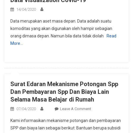
Data Visualization Covid-19
14/04/2020
Data merupakan aset masa depan. Data adalah suatu
komoditas yang akan digunakan oleh hampir sebagian
orang dimasa depan. Namun bila data tidak diolah
Read
More…
Surat Edaran Mekanisme Potongan Spp
Dan Pembayaran Spp Dan Biaya Lain
Selama Masa Belajar di Rumah
On
07/04/2020
Leave A Comment
Surat
Kami informasikan mekanisme potongan dan pembayaran
Edaran
SPP dan biaya lain sebagai berikut: Bantuan berupa subsidi
Mekanisme