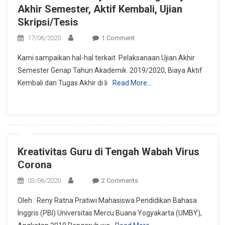
Akhir Semester, Aktif Kembali, Ujian
Skripsi/Tesis
On
17/06/2020
1 Comment
Surat
Kami sampaikan hal-hal terkait Pelaksanaan Ujian Akhir
Edaran
Semester Genap Tahun Akademik 2019/2020, Biaya Aktif
Kebijakan
Kembali dan Tugas Akhir di li
Read More…
Keuangan
Ujian
Akhir
Semester,
Aktif
Kembali,
Kreativitas Guru di Tengah Wabah Virus
Ujian
Corona
Skripsi/Tesis
On
03/06/2020
2 Comments
Kreativitas
Oleh : Reny Ratna Pratiwi Mahasiswa Pendidikan Bahasa
Guru
Inggris (PBI) Universitas Mercu Buana Yogyakarta (UMBY),
Di