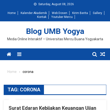
Skip
Saturday, August 08, 2026
to
Home
Kalender Akademik
Web Dosen
Kirim Berita
Gallery
content
Kontak
Youtuber Mercu
Blog UMB Yogya
Media Online Interaktif – Universitas Mercu Buana Yogyakarta
Menu
Home
corona
TAG:
CORONA
Surat Edaran Kebijakan Keuangan Ujian