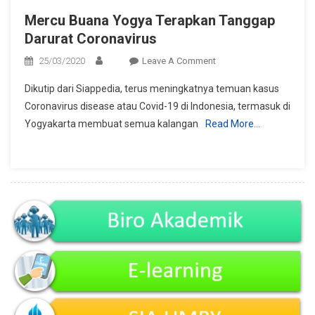
Mercu Buana Yogya Terapkan Tanggap
Darurat Coronavirus
On
25/03/2020
Leave A Comment
Mercu
Dikutip dari Siappedia, terus meningkatnya temuan kasus
Buana
Coronavirus disease atau Covid-19 di Indonesia, termasuk di
Yogya
Yogyakarta membuat semua kalangan
Read More…
Terapkan
Tanggap
Darurat
Coronavirus