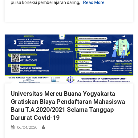
pulsa koneksi pembel ajaran daring,
Read More…
Potongan
Spp
Dan
Pembayaran
Spp
Dan
Biaya
Lain
Selama
Masa
Belajar
Di
Rumah
Universitas Mercu Buana Yogyakarta
Gratiskan Biaya Pendaftaran Mahasiswa
Baru T.A 2020/2021 Selama Tanggap
Darurat Covid-19
06/04/2020