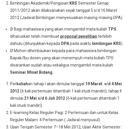
Bimbingan Akademik/Pengisian
KRS
Semester Genap
2011/2012 akan dilaksanakan sejak tanggal 5 s/d 16 Maret
2012 (Jadwal Bimbingan menyesuaikan masing-masing DPA)
Ø Bagi mahasiswa yang akan mengambil mata kuliah
TPS
diharuskan telah membuat
proposal penelitian
terlebih
dahulu (ditunjukkan kepada
DPA
pada waktu
bimbingan KRS
).
Ø Mohon dihimbaukan kepada para mahasiswa bimbingan
Bapak/Ibu dosen yang akan menempuh mata kuliah TPS
disarankan sudah atau sekaligus mengambil mata kuliah
Seminar Minat Bidang.
Per
kuliah
an tahap I akan dimulai tanggal
19 Maret. s/d 4 Mei
2012
(6 kali pertemuan ditambah 1 kali studi mandiri); tahap II
dimulai
21 Mei s/d 6 Juli 2012
(6 kali pertemuan ditambah 1
kali studi mandiri).
E-learning Kelas Reguler Pagi: 2 Pertemuan dan untuk Kelas
Reguler Malam: 4 Pertemuan ( Jadwal menyusul)
Ujian Tengah Semester 7–18 Mei 2012, Ujian Akhir Semester :