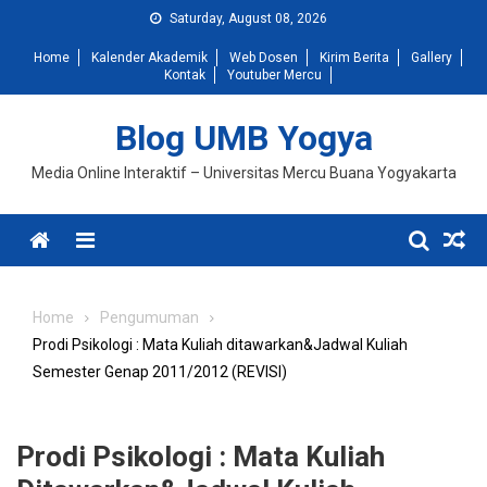
Skip
Saturday, August 08, 2026
to
Home
Kalender Akademik
Web Dosen
Kirim Berita
Gallery
content
Kontak
Youtuber Mercu
Blog UMB Yogya
Media Online Interaktif – Universitas Mercu Buana Yogyakarta
Menu
Home
Pengumuman
Prodi Psikologi : Mata Kuliah ditawarkan&Jadwal Kuliah
Semester Genap 2011/2012 (REVISI)
Prodi Psikologi : Mata Kuliah