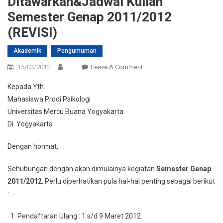
Ditawarkan&Jadwal Kuliah
Semester Genap 2011/2012
(REVISI)
Akademik
Pengumuman
On
15/03/2012
Leave A Comment
Prodi
Kepada Yth.
Psikologi
Mahasiswa Prodi Psikologi
:
Universitas Mercu Buana Yogyakarta
Mata
Di Yogyakarta
Kuliah
Ditawarkan&Jadwal
Dengan hormat,
Kuliah
Semester
Sehubungan dengan akan dimulainya kegiatan
Semester
Genap
.
Genap
20
11
/20
12
, Perlu diperhatikan pula hal-hal penting sebagai berikut
2011/2012
(REVISI)
:
Pendaftaran Ulang : 1 s/d 9 Maret 2012