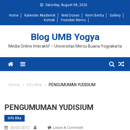
Skip
Saturday, August 08, 2026
to
Home
Kalender Akademik
Web Dosen
Kirim Berita
Gallery
content
Kontak
Youtuber Mercu
Blog UMB Yogya
Media Online Interaktif – Universitas Mercu Buana Yogyakarta
Menu
Home
Info Kita
PENGUMUMAN YUDISIUM
PENGUMUMAN YUDISIUM
Info Kita
On
26/03/2012
Leave A Comment