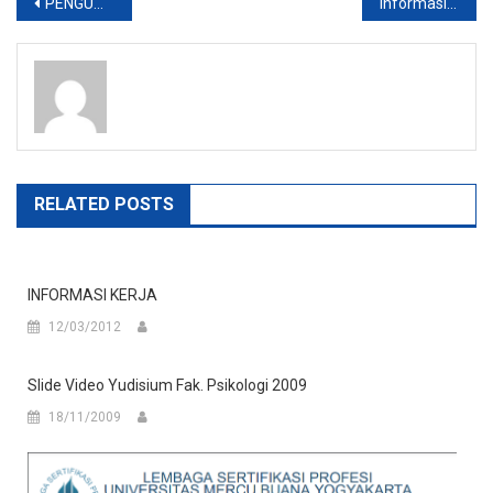
Post
PENGUMUMAN
Informasi Yudisium Agroindustri
navigation
RELATED POSTS
INFORMASI KERJA
12/03/2012
Slide Video Yudisium Fak. Psikologi 2009
18/11/2009