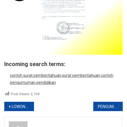
Incoming search terms:
contoh surat pemberitahuan
,
surat pemberitahuan
,
contoh
pengumuman pendidikan
Post Views:
2,104
Post
LOWONGAN PPL PETERNAKAN
PENGUMUMAN PPA-BBM 2012
navigation