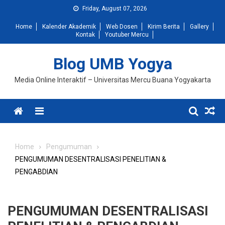
Skip
Friday, August 07, 2026
to
Home
Kalender Akademik
Web Dosen
Kirim Berita
Gallery
content
Kontak
Youtuber Mercu
Blog UMB Yogya
Media Online Interaktif – Universitas Mercu Buana Yogyakarta
Menu
Home
Pengumuman
PENGUMUMAN DESENTRALISASI PENELITIAN &
PENGABDIAN
PENGUMUMAN DESENTRALISASI