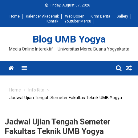
Skip
Friday, August 07, 2026
to
Home
Kalender Akademik
Web Dosen
Kirim Berita
Gallery
content
Kontak
Youtuber Mercu
Blog UMB Yogya
Media Online Interaktif – Universitas Mercu Buana Yogyakarta
Menu
Home
Info Kita
Jadwal Ujian Tengah Semeter Fakultas Teknik UMB Yogya
Jadwal Ujian Tengah Semeter
Fakultas Teknik UMB Yogya