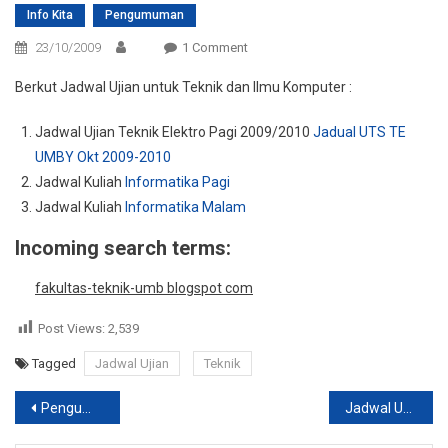
Info Kita
Pengumuman
On
23/10/2009
1 Comment
Jadwal
Berkut Jadwal Ujian untuk Teknik dan Ilmu Komputer :
Ujian
Tengah
Jadwal Ujian Teknik Elektro Pagi 2009/2010
Jadual UTS TE
Semeter
UMBY Okt 2009-2010
Fakultas
Jadwal Kuliah
Informatika Pagi
Teknik
Jadwal Kuliah
Informatika Malam
UMB
Yogya
Incoming search terms:
fakultas-teknik-umb blogspot com
Post Views:
2,539
Tagged
Jadwal Ujian
Teknik
Post
Pengumuman Pelatihan
Jadwal UTS Fakultas Agroindustri UMB Yogya