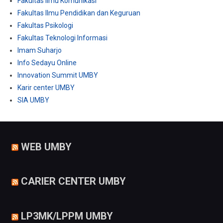
Fakultas Ilmu Komunikasi
Fakultas Ilmu Pendidikan dan Keguruan
Fakultas Psikologi
Fakultas Teknologi Informasi
Imam Suharjo
Info Sedayu Online
Innovation Summit UMBY
Karir center UMBY
SIA UMBY
WEB UMBY
CARIER CENTER UMBY
LP3MK/LPPM UMBY