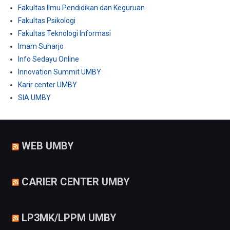
Fakultas Ilmu Pendidikan dan Keguruan
Fakultas Psikologi
Fakultas Teknologi Informasi
Imam Suharjo
Info Sedayu Online
Innovation Summit UMBY
Karir center UMBY
SIA UMBY
WEB UMBY
CARIER CENTER UMBY
LP3MK/LPPM UMBY