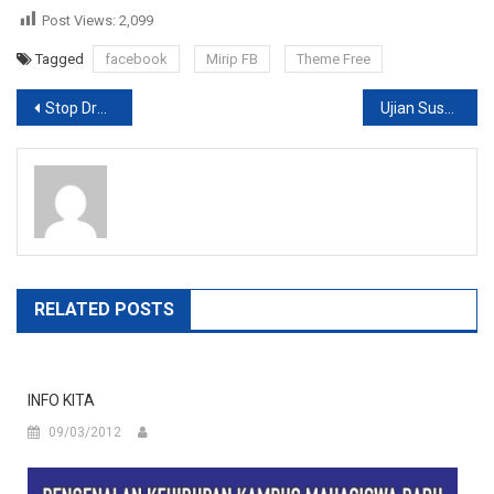
Post Views:
2,099
Tagged
facebook
Mirip FB
Theme Free
Post
Stop Dreaming Start Action
Ujian Susulan Psikologi
navigation
RELATED POSTS
INFO KITA
09/03/2012