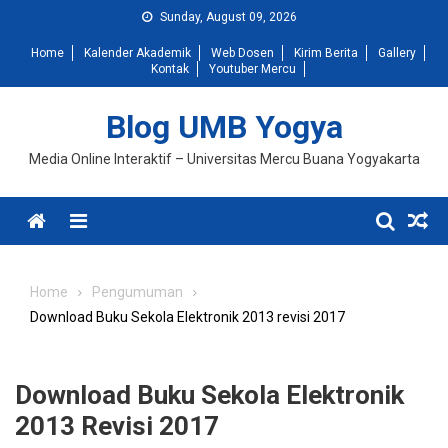
Skip
Sunday, August 09, 2026
to
Home
Kalender Akademik
Web Dosen
Kirim Berita
Gallery
content
Kontak
Youtuber Mercu
Blog UMB Yogya
Media Online Interaktif – Universitas Mercu Buana Yogyakarta
Menu
Home
Pengumuman
Download Buku Sekola Elektronik 2013 revisi 2017
Download Buku Sekola Elektronik
2013 Revisi 2017