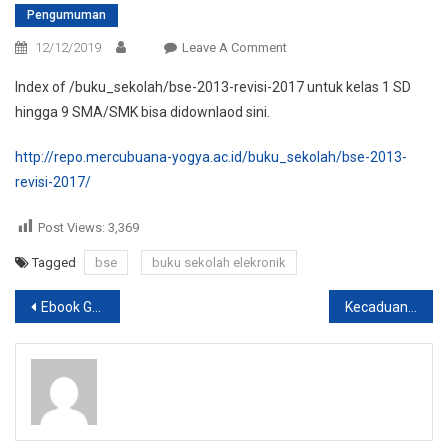
Pengumuman
On
12/12/2019
Leave A Comment
Download
Index of /buku_sekolah/bse-2013-revisi-2017 untuk kelas 1 SD
Buku
hingga 9 SMA/SMK bisa didownlaod sini.
Sekola
Elektronik
http://repo.mercubuana-yogya.ac.id/buku_sekolah/bse-2013-
2013
revisi-2017/
Revisi
2017
Post Views:
3,369
Tagged
bse
buku sekolah elekronik
Post
Ebook Gratis Jaringan Komputer
Kecaduan Permainan Game Online pada Mahasiswa
navigation