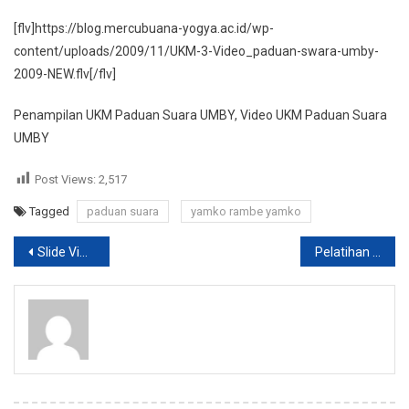
Penampilan
[flv]https://blog.mercubuana-yogya.ac.id/wp-
UKM
content/uploads/2009/11/UKM-3-Video_paduan-swara-umby-
Paduan
2009-NEW.flv[/flv]
Suara
UMBY
Penampilan UKM Paduan Suara UMBY, Video UKM Paduan Suara
UMBY
Post Views:
2,517
Tagged
paduan suara
yamko rambe yamko
Post
Slide Video Yudisium Fak. Psikologi 2009
Pelatihan “MARKETING YOU’R SELF”
navigation