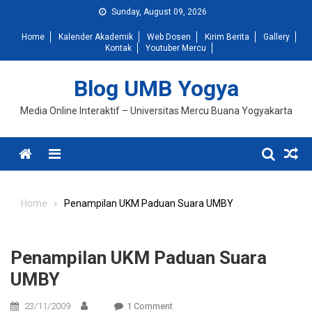
Skip
Sunday, August 09, 2026
to
Home
Kalender Akademik
Web Dosen
Kirim Berita
Gallery
content
Kontak
Youtuber Mercu
Blog UMB Yogya
Media Online Interaktif – Universitas Mercu Buana Yogyakarta
Menu
Home
Penampilan UKM Paduan Suara UMBY
Penampilan UKM Paduan Suara
UMBY
On
23/11/2009
1 Comment