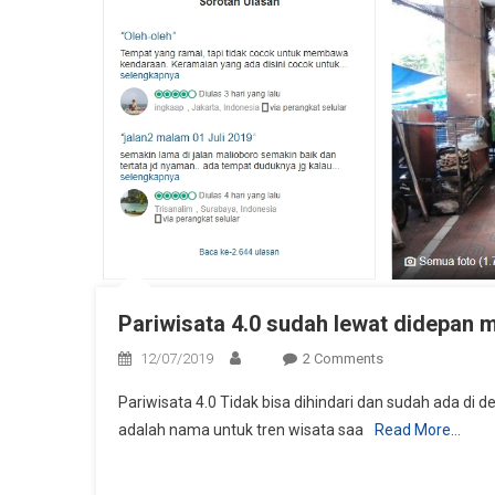
Pariwisata 4.0 sudah lewat didepan 
On
12/07/2019
2 Comments
Pariwisata
Pariwisata 4.0 Tidak bisa dihindari dan sudah ada di de
4.0
adalah nama untuk tren wisata saa
Read More…
Sudah
Lewat
Didepan