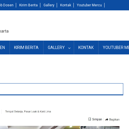
b Dosen
Kirim Berita
Gallery
Kontak
Youtuber Mercu
karta
EN
KIRIM BERITA
GALLERY
KONTAK
YOUTUBER M