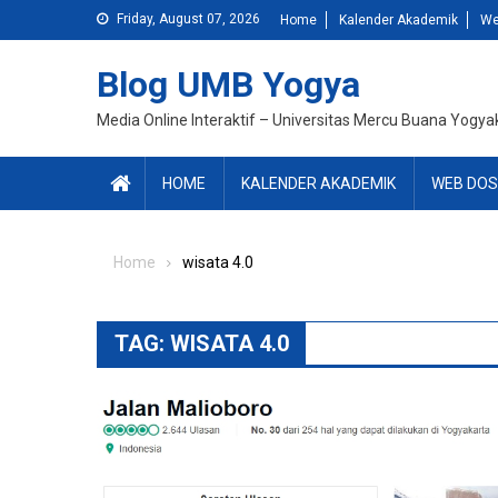
Skip
Friday, August 07, 2026
Home
Kalender Akademik
We
to
content
Blog UMB Yogya
Media Online Interaktif – Universitas Mercu Buana Yogya
HOME
KALENDER AKADEMIK
WEB DOS
Home
wisata 4.0
TAG:
WISATA 4.0