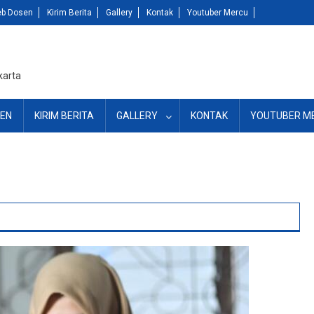
b Dosen
Kirim Berita
Gallery
Kontak
Youtuber Mercu
karta
EN
KIRIM BERITA
GALLERY
KONTAK
YOUTUBER M