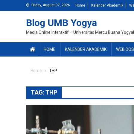
Skip
Friday, August 07, 2026
Home
Kalender Akademik
We
to
content
Blog UMB Yogya
Media Online Interaktif – Universitas Mercu Buana Yogya
HOME
KALENDER AKADEMIK
WEB DOS
Home
THP
TAG:
THP