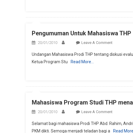
Bagi
UMKM
Di
Sedayu
Pengumuman Untuk Mahasiswa THP
On
20/01/2010
Leave A Comment
Pengumum
Undangan Mahasiswa Prodi THP tentang diskusi evalua
Untuk
Ketua Program Stu
Read More…
Mahasiswa
THP
Mahasiswa Program Studi THP mena
On
20/01/2010
Leave A Comment
Mahasiswa
Selamat bagi mahasiswa Prodi THP Abd. Rahim, Andri 
Program
PKM dikti. Semoga menjadi teladan bagi a
Read Mor
Studi