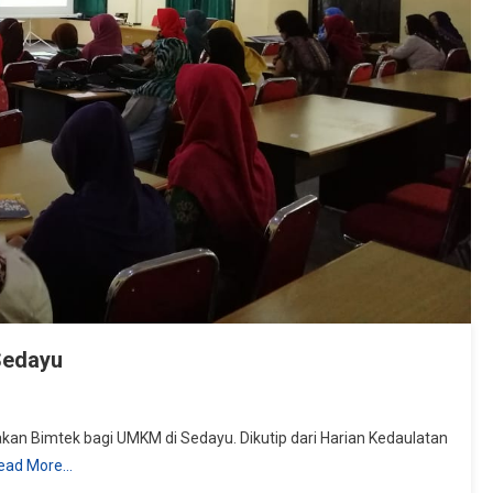
Sedayu
imtek bagi UMKM di Sedayu. Dikutip dari Harian Kedaulatan
ead More…