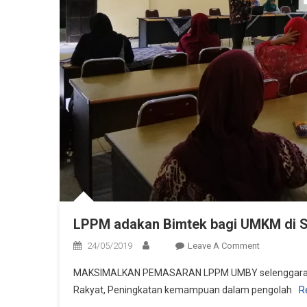
LPPM adakan Bimtek bagi UMKM di 
On
24/05/2019
Leave A Comment
LPPM
MAKSIMALKAN PEMASARAN LPPM UMBY selenggarakan B
Adakan
Rakyat, Peningkatan kemampuan dalam pengolah
R
Bimtek