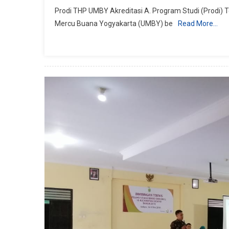
Akreditasi
Prodi THP UMBY Akreditasi A. Program Studi (Prodi) Te
Teknologi
Mercu Buana Yogyakarta (UMBY) be
Read More…
Hasil
Pertanian
UMBY
A