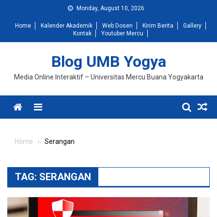
Skip
Monday, August 10, 2026
to
Home
Kalender Akademik
Web Dosen
Kirim Berita
Gallery
content
Kontak
Youtuber Mercu
Blog UMB Yogya
Media Online Interaktif – Universitas Mercu Buana Yogyakarta
Menu
Home
Serangan
TAG:
SERANGAN