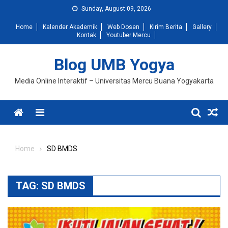
Skip
Sunday, August 09, 2026
to
Home
Kalender Akademik
Web Dosen
Kirim Berita
Gallery
content
Kontak
Youtuber Mercu
Blog UMB Yogya
Media Online Interaktif – Universitas Mercu Buana Yogyakarta
Menu
Home
SD BMDS
TAG:
SD BMDS