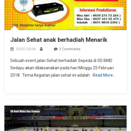
Jalan Sehat anak berhadiah Menarik
On
30/01/2018
3 Comments
Jalan
Sebuah event jalan Sehat berhadiah Sepeda di SD BMD
Sehat
Sedayu akan dilaksanakan pada hari Minggu 25 Februari
Anak
2018. Tema Kegiatan jalan sehat ini adalah
Read More…
Berhadiah
Menarik