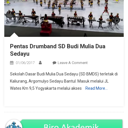
Pentas Drumband SD Budi Mulia Dua
Sedayu
On
01/06/2017
Leave A Comment
Pentas
Sekolah Dasar Budi Mulia Dua Sedayu (SD BMDS) terletak di
Drumband
Kaliurang, Argomulyo Sedayu Bantul. Masuk melalui JL
SD
Wates Km 9,5 Yogyakarta melalui akses
Read More…
Budi
Mulia
Dua
Sedayu