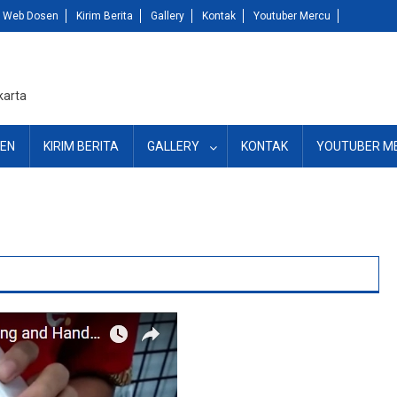
Web Dosen
Kirim Berita
Gallery
Kontak
Youtuber Mercu
karta
EN
KIRIM BERITA
GALLERY
KONTAK
YOUTUBER M