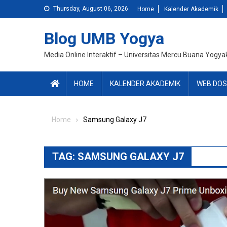
Skip
Thursday, August 06, 2026
Home
Kalender Akademik
to
content
Blog UMB Yogya
Media Online Interaktif – Universitas Mercu Buana Yogya
HOME
KALENDER AKADEMIK
WEB DOS
Home
Samsung Galaxy J7
TAG:
SAMSUNG GALAXY J7