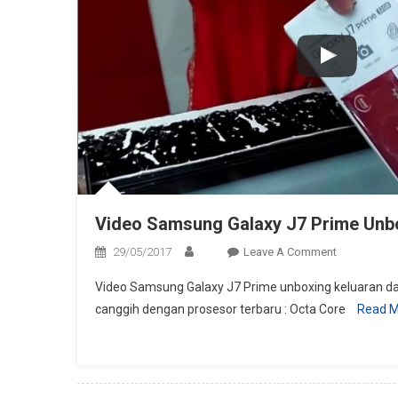
Video Samsung Galaxy J7 Prime Unb
On
29/05/2017
Leave A Comment
Video
Video Samsung Galaxy J7 Prime unboxing keluaran d
Samsung
canggih dengan prosesor terbaru : Octa Core
Read 
Galaxy
J7
Prime
Unboxing