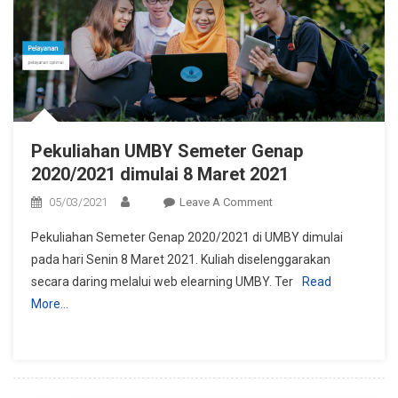
Pekuliahan UMBY Semeter Genap
2020/2021 dimulai 8 Maret 2021
On
05/03/2021
Leave A Comment
Pekuliahan
Pekuliahan Semeter Genap 2020/2021 di UMBY dimulai
UMBY
pada hari Senin 8 Maret 2021. Kuliah diselenggarakan
Semeter
secara daring melalui web elearning UMBY. Ter
Read
Genap
More…
2020/2021
Dimulai
8
Maret
2021