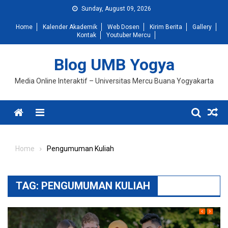
Skip
Sunday, August 09, 2026
to
Home
Kalender Akademik
Web Dosen
Kirim Berita
Gallery
content
Kontak
Youtuber Mercu
Blog UMB Yogya
Media Online Interaktif – Universitas Mercu Buana Yogyakarta
Menu
Home
Pengumuman Kuliah
TAG:
PENGUMUMAN KULIAH