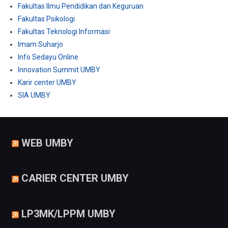
Fakultas Ilmu Pendidikan dan Keguruan
Fakultas Psikologi
Fakultas Teknologi Informasi
Imam Suharjo
Info Sedayu Online
Innovation Summit UMBY
Karir center UMBY
SIA UMBY
WEB UMBY
CARIER CENTER UMBY
LP3MK/LPPM UMBY