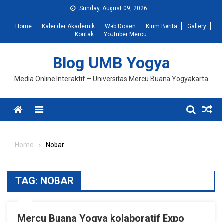
Skip
Sunday, August 09, 2026
to
Home
Kalender Akademik
Web Dosen
Kirim Berita
Gallery
content
Kontak
Youtuber Mercu
Blog UMB Yogya
Media Online Interaktif – Universitas Mercu Buana Yogyakarta
Menu
Home
Nobar
TAG:
NOBAR
Mercu Buana Yogya kolaboratif Expo