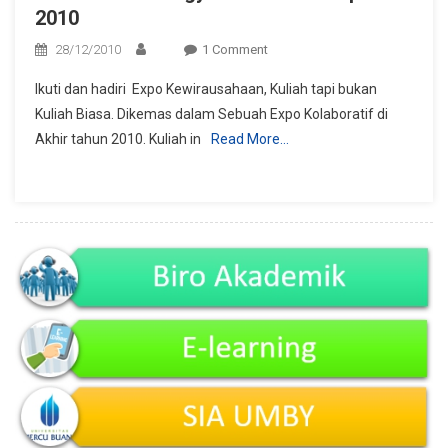
2010
On
28/12/2010
1 Comment
Mercu
Ikuti dan hadiri Expo Kewirausahaan, Kuliah tapi bukan
Buana
Kuliah Biasa. Dikemas dalam Sebuah Expo Kolaboratif di
Yogya
Akhir tahun 2010. Kuliah in
Read More…
Kolaboratif
Expo
2010