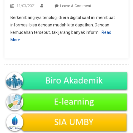
On
11/03/2021
Leave A Comment
Obrolan
Berkembangnya tenologi di era digital saat ini membuat
:
informasi bisa dengan mudah kita dapatkan. Dengan
Maraknya
kemudahan tersebut, tak jarang banyak inform
Read
Hoaks
More…
Luar
Negeri
Yang
Beredar
Di
Indonesia