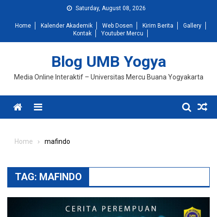
Skip
Saturday, August 08, 2026
to
Home
Kalender Akademik
Web Dosen
Kirim Berita
Gallery
content
Kontak
Youtuber Mercu
Blog UMB Yogya
Media Online Interaktif – Universitas Mercu Buana Yogyakarta
Menu
Home
mafindo
TAG:
MAFINDO