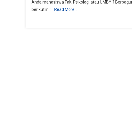
Anda mahasiswa Fak. Psikologi atau UMBY ? Berbagun
Bergabung
berikut ini :
Read More…
Tim
Marketing
UMB
Yogya