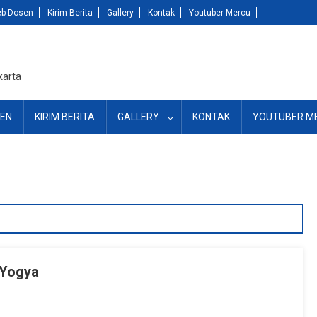
b Dosen
Kirim Berita
Gallery
Kontak
Youtuber Mercu
karta
EN
KIRIM BERITA
GALLERY
KONTAK
YOUTUBER M
 Yogya