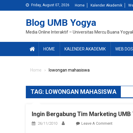
Skip
Friday, August 07, 2026
Home
Kalender Akademik
We
to
content
Blog UMB Yogya
Media Online Interaktif – Universitas Mercu Buana Yogya
HOME
KALENDER AKADEMIK
WEB DOS
Home
lowongan mahasiswa
TAG:
LOWONGAN MAHASISWA
Ingin Bergabung Tim Marketing UMB
On
26/11/2010
Leave A Comment
Ingin