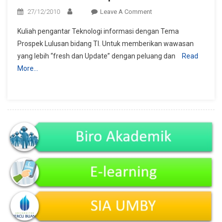
On
27/12/2010
Leave A Comment
Kuliah
Kuliah pengantar Teknologi informasi dengan Tema
Terbuka
Prospek Lulusan bidang TI. Untuk memberikan wawasan
Prospek
yang lebih “fresh dan Update” dengan peluang dan
Read
Lulusan
More…
IT