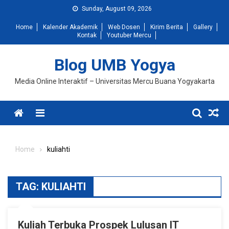
Skip
Sunday, August 09, 2026
to
Home
Kalender Akademik
Web Dosen
Kirim Berita
Gallery
content
Kontak
Youtuber Mercu
Blog UMB Yogya
Media Online Interaktif – Universitas Mercu Buana Yogyakarta
Menu
Home
kuliahti
TAG:
KULIAHTI
Kuliah Terbuka Prospek Lulusan IT